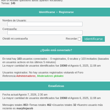
Ask or Answer questions about Spanish Vocabulary.
Temas:
145
Identificarse
•
Registrarse
Nombre de Usuario:
Contraseña:
Olvidé mi contraseña
Recordar
¿Quién está conectado?
En total hay
103
usuarios conectados :: 0 registrados, 0 ocultos y 103 invitados (basados
en usuarios activos en los últimos 5 minutos)
La mayor cantidad de usuarios identificados fue
19360
el Agosto 6, 2025, 11:08 am
Usuarios registrados: No hay usuarios registrados visitando el Foro
Referencia:
Administradores
,
Moderadores globales
Estadísticas
Fecha actual Agosto 7, 2026, 2:30 am
La mayor cantidad de usuarios identificados fue
19360
el Agosto 6, 2025, 11:08 am
Mensajes totales
853
•Temas totales
462
•Usuarios totales
32
•Nuestro usuario más
reciente es
marylinjacob