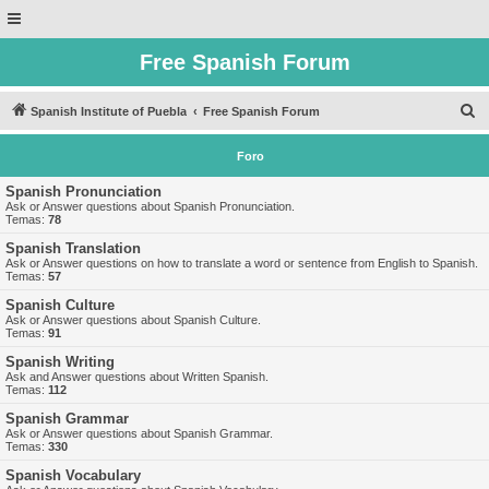
Free Spanish Forum
B
Spanish Institute of Puebla
Free Spanish Forum
u
Foro
s
c
Spanish Pronunciation
Ask or Answer questions about Spanish Pronunciation.
a
Temas:
78
r
Spanish Translation
Ask or Answer questions on how to translate a word or sentence from English to Spanish.
Temas:
57
Spanish Culture
Ask or Answer questions about Spanish Culture.
Temas:
91
Spanish Writing
Ask and Answer questions about Written Spanish.
Temas:
112
Spanish Grammar
Ask or Answer questions about Spanish Grammar.
Temas:
330
Spanish Vocabulary