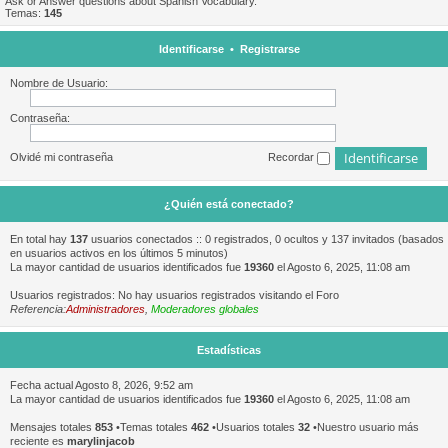
Ask or Answer questions about Spanish Vocabulary.
Temas:
145
Identificarse
•
Registrarse
Nombre de Usuario:
Contraseña:
Olvidé mi contraseña
Recordar
¿Quién está conectado?
En total hay
137
usuarios conectados :: 0 registrados, 0 ocultos y 137 invitados (basados
en usuarios activos en los últimos 5 minutos)
La mayor cantidad de usuarios identificados fue
19360
el Agosto 6, 2025, 11:08 am
Usuarios registrados: No hay usuarios registrados visitando el Foro
Referencia:
Administradores
,
Moderadores globales
Estadísticas
Fecha actual Agosto 8, 2026, 9:52 am
La mayor cantidad de usuarios identificados fue
19360
el Agosto 6, 2025, 11:08 am
Mensajes totales
853
•Temas totales
462
•Usuarios totales
32
•Nuestro usuario más
reciente es
marylinjacob