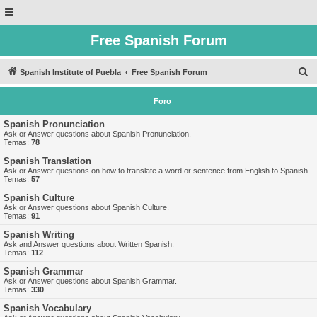
Free Spanish Forum
B
Spanish Institute of Puebla
Free Spanish Forum
u
Foro
s
c
Spanish Pronunciation
Ask or Answer questions about Spanish Pronunciation.
a
Temas:
78
r
Spanish Translation
Ask or Answer questions on how to translate a word or sentence from English to Spanish.
Temas:
57
Spanish Culture
Ask or Answer questions about Spanish Culture.
Temas:
91
Spanish Writing
Ask and Answer questions about Written Spanish.
Temas:
112
Spanish Grammar
Ask or Answer questions about Spanish Grammar.
Temas:
330
Spanish Vocabulary