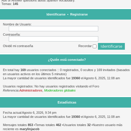
Ask or Answer questions about Spanish Vocabulary.
Temas:
145
Identificarse
•
Registrarse
Nombre de Usuario:
Contraseña:
Olvidé mi contraseña
Recordar
¿Quién está conectado?
En total hay
169
usuarios conectados :: 0 registrados, 0 ocultos y 169 invitados (basados
en usuarios activos en los últimos 5 minutos)
La mayor cantidad de usuarios identificados fue
19360
el Agosto 6, 2025, 11:08 am
Usuarios registrados: No hay usuarios registrados visitando el Foro
Referencia:
Administradores
,
Moderadores globales
Estadísticas
Fecha actual Agosto 6, 2026, 9:34 pm
La mayor cantidad de usuarios identificados fue
19360
el Agosto 6, 2025, 11:08 am
Mensajes totales
853
•Temas totales
462
•Usuarios totales
32
•Nuestro usuario más
reciente es
marylinjacob