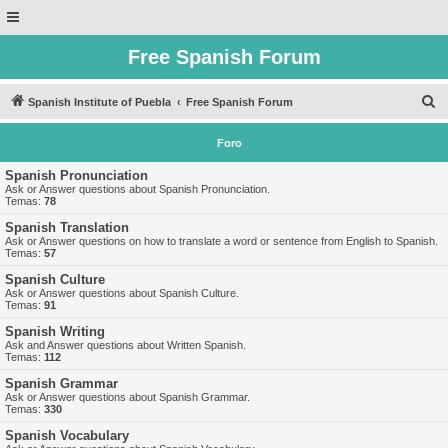
Free Spanish Forum
B
Spanish Institute of Puebla
Free Spanish Forum
u
Foro
s
c
Spanish Pronunciation
Ask or Answer questions about Spanish Pronunciation.
a
Temas:
78
r
Spanish Translation
Ask or Answer questions on how to translate a word or sentence from English to Spanish.
Temas:
57
Spanish Culture
Ask or Answer questions about Spanish Culture.
Temas:
91
Spanish Writing
Ask and Answer questions about Written Spanish.
Temas:
112
Spanish Grammar
Ask or Answer questions about Spanish Grammar.
Temas:
330
Spanish Vocabulary