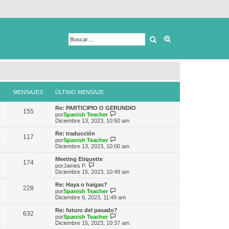
Buscar
Búsqueda avanza
MENSAJES
ÚLTIMO MENSAJE
Re: PARTICIPIO O GERUNDIO
155
V
por
Spanish Teacher
e
Diciembre 13, 2023, 10:50 am
r
ú
Re: traducción
117
l
V
por
Spanish Teacher
t
e
Diciembre 13, 2023, 10:00 am
i
r
m
ú
Meeting Etiquette
174
o
l
V
por
James P.
m
t
e
Diciembre 15, 2023, 10:49 am
e
i
r
n
m
ú
Re: Haya o haigas?
s
228
o
l
V
por
Spanish Teacher
a
m
t
e
Diciembre 6, 2023, 11:49 am
j
e
i
r
e
n
m
ú
Re: futuro del pasado?
s
632
o
l
V
por
Spanish Teacher
a
m
t
e
Diciembre 15, 2023, 10:37 am
j
e
i
r