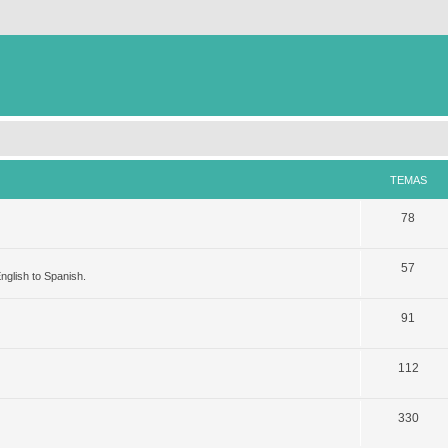
TEMAS
78
57
nglish to Spanish.
91
112
330