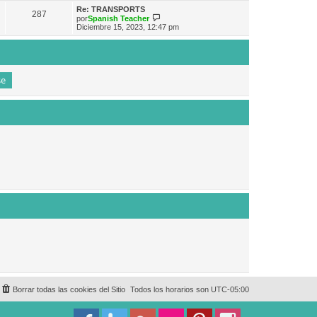
e
n
m
ú
Re: TRANSPORTS
s
287
o
l
V
por
Spanish Teacher
a
m
t
e
Diciembre 15, 2023, 12:47 pm
j
e
i
r
e
n
m
ú
s
o
l
a
m
t
j
e
i
e
n
m
s
o
a
m
j
e
e
n
s
a
j
e
Borrar todas las cookies del Sitio
Todos los horarios son
UTC-05:00