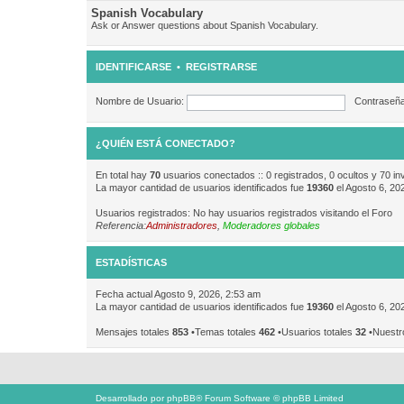
Spanish Vocabulary
Ask or Answer questions about Spanish Vocabulary.
IDENTIFICARSE
•
REGISTRARSE
Nombre de Usuario:
Contraseña
¿QUIÉN ESTÁ CONECTADO?
En total hay
70
usuarios conectados :: 0 registrados, 0 ocultos y 70 in
La mayor cantidad de usuarios identificados fue
19360
el Agosto 6, 20
Usuarios registrados: No hay usuarios registrados visitando el Foro
Referencia:
Administradores
,
Moderadores globales
ESTADÍSTICAS
Fecha actual Agosto 9, 2026, 2:53 am
La mayor cantidad de usuarios identificados fue
19360
el Agosto 6, 20
Mensajes totales
853
•Temas totales
462
•Usuarios totales
32
•Nuestr
Desarrollado por
phpBB
® Forum Software © phpBB Limited