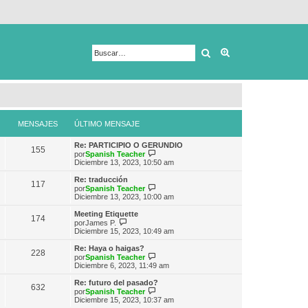
Buscar
Búsqueda avanza
MENSAJES
ÚLTIMO MENSAJE
Re: PARTICIPIO O GERUNDIO
155
V
por
Spanish Teacher
e
Diciembre 13, 2023, 10:50 am
r
ú
Re: traducción
117
l
V
por
Spanish Teacher
t
e
Diciembre 13, 2023, 10:00 am
i
r
m
ú
Meeting Etiquette
174
o
l
V
por
James P.
m
t
e
Diciembre 15, 2023, 10:49 am
e
i
r
n
m
ú
Re: Haya o haigas?
s
228
o
l
V
por
Spanish Teacher
a
m
t
e
Diciembre 6, 2023, 11:49 am
j
e
i
r
e
n
m
ú
Re: futuro del pasado?
s
632
o
l
V
por
Spanish Teacher
a
m
t
e
Diciembre 15, 2023, 10:37 am
j
e
i
r