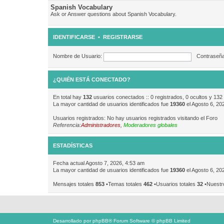
Spanish Vocabulary
Ask or Answer questions about Spanish Vocabulary.
IDENTIFICARSE
•
REGISTRARSE
Nombre de Usuario:
Contraseña
¿QUIÉN ESTÁ CONECTADO?
En total hay
132
usuarios conectados :: 0 registrados, 0 ocultos y 132
La mayor cantidad de usuarios identificados fue
19360
el Agosto 6, 20
Usuarios registrados: No hay usuarios registrados visitando el Foro
Referencia:
Administradores
,
Moderadores globales
ESTADÍSTICAS
Fecha actual Agosto 7, 2026, 4:53 am
La mayor cantidad de usuarios identificados fue
19360
el Agosto 6, 20
Mensajes totales
853
•Temas totales
462
•Usuarios totales
32
•Nuestr
Desarrollado por
phpBB
® Forum Software © phpBB Limited