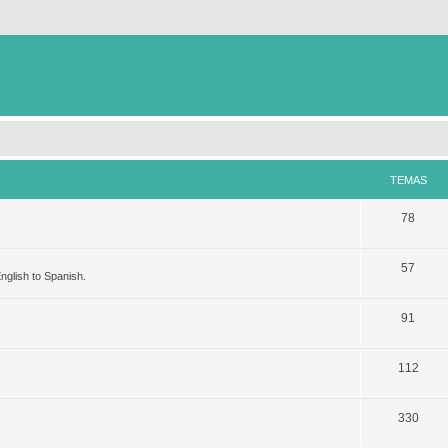
TEMAS
78
57
nglish to Spanish.
91
112
330