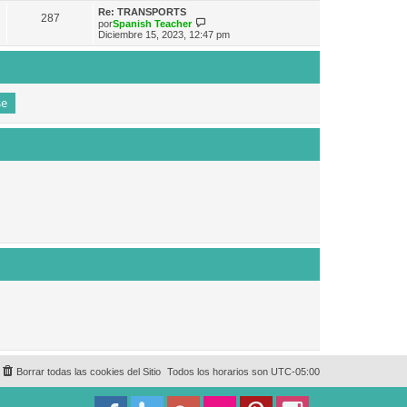
e
n
m
ú
Re: TRANSPORTS
s
287
o
l
V
por
Spanish Teacher
a
m
t
e
Diciembre 15, 2023, 12:47 pm
j
e
i
r
e
n
m
ú
s
o
l
a
m
t
j
e
i
e
n
m
s
o
a
m
j
e
e
n
s
a
j
e
Borrar todas las cookies del Sitio
Todos los horarios son
UTC-05:00