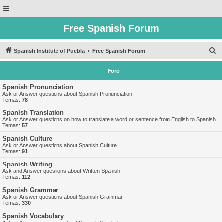
Free Spanish Forum
B
Spanish Institute of Puebla
Free Spanish Forum
u
Foro
s
c
Spanish Pronunciation
Ask or Answer questions about Spanish Pronunciation.
a
Temas:
78
r
Spanish Translation
Ask or Answer questions on how to translate a word or sentence from English to Spanish.
Temas:
57
Spanish Culture
Ask or Answer questions about Spanish Culture.
Temas:
91
Spanish Writing
Ask and Answer questions about Written Spanish.
Temas:
112
Spanish Grammar
Ask or Answer questions about Spanish Grammar.
Temas:
330
Spanish Vocabulary