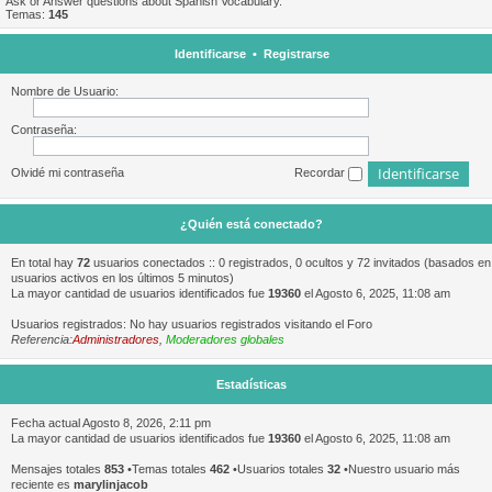
Ask or Answer questions about Spanish Vocabulary.
Temas:
145
Identificarse
•
Registrarse
Nombre de Usuario:
Contraseña:
Olvidé mi contraseña
Recordar
¿Quién está conectado?
En total hay
72
usuarios conectados :: 0 registrados, 0 ocultos y 72 invitados (basados en
usuarios activos en los últimos 5 minutos)
La mayor cantidad de usuarios identificados fue
19360
el Agosto 6, 2025, 11:08 am
Usuarios registrados: No hay usuarios registrados visitando el Foro
Referencia:
Administradores
,
Moderadores globales
Estadísticas
Fecha actual Agosto 8, 2026, 2:11 pm
La mayor cantidad de usuarios identificados fue
19360
el Agosto 6, 2025, 11:08 am
Mensajes totales
853
•Temas totales
462
•Usuarios totales
32
•Nuestro usuario más
reciente es
marylinjacob