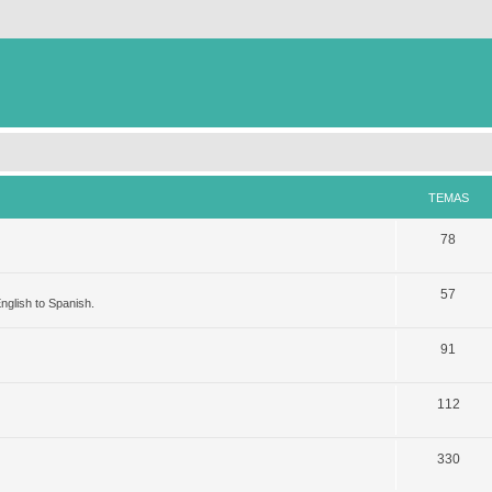
TEMAS
78
57
nglish to Spanish.
91
112
330