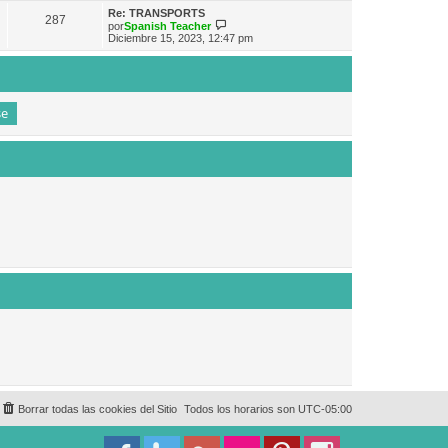
e
n
m
ú
Re: TRANSPORTS
s
287
o
l
V
por
Spanish Teacher
a
m
t
e
Diciembre 15, 2023, 12:47 pm
j
e
i
r
e
n
m
ú
s
o
l
a
m
t
j
e
i
e
n
m
s
o
a
m
j
e
e
n
s
a
j
e
Borrar todas las cookies del Sitio
Todos los horarios son
UTC-05:00