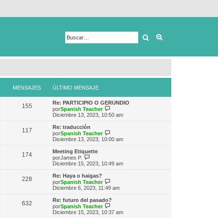
Buscar
Búsqueda avanza
MENSAJES
ÚLTIMO MENSAJE
Re: PARTICIPIO O GERUNDIO
155
V
por
Spanish Teacher
e
Diciembre 13, 2023, 10:50 am
r
ú
Re: traducción
117
l
V
por
Spanish Teacher
t
e
Diciembre 13, 2023, 10:00 am
i
r
m
ú
Meeting Etiquette
174
o
l
V
por
James P.
m
t
e
Diciembre 15, 2023, 10:49 am
e
i
r
n
m
ú
Re: Haya o haigas?
s
228
o
l
V
por
Spanish Teacher
a
m
t
e
Diciembre 6, 2023, 11:49 am
j
e
i
r
e
n
m
ú
Re: futuro del pasado?
s
632
o
l
V
por
Spanish Teacher
a
m
t
e
Diciembre 15, 2023, 10:37 am
j
e
i
r