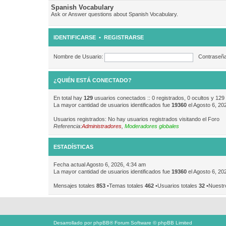
Spanish Vocabulary
Ask or Answer questions about Spanish Vocabulary.
IDENTIFICARSE
•
REGISTRARSE
Nombre de Usuario:
Contraseña
¿QUIÉN ESTÁ CONECTADO?
En total hay
129
usuarios conectados :: 0 registrados, 0 ocultos y 129
La mayor cantidad de usuarios identificados fue
19360
el Agosto 6, 20
Usuarios registrados: No hay usuarios registrados visitando el Foro
Referencia:
Administradores
,
Moderadores globales
ESTADÍSTICAS
Fecha actual Agosto 6, 2026, 4:34 am
La mayor cantidad de usuarios identificados fue
19360
el Agosto 6, 20
Mensajes totales
853
•Temas totales
462
•Usuarios totales
32
•Nuestr
Desarrollado por
phpBB
® Forum Software © phpBB Limited