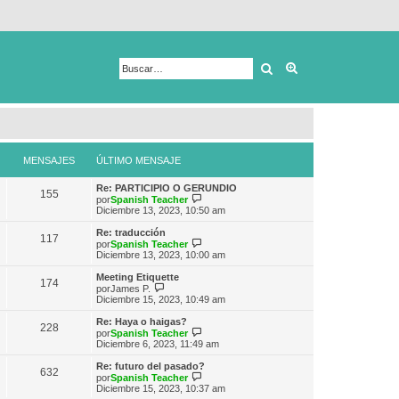
Buscar
Búsqueda avanza
MENSAJES
ÚLTIMO MENSAJE
Re: PARTICIPIO O GERUNDIO
155
V
por
Spanish Teacher
e
Diciembre 13, 2023, 10:50 am
r
ú
Re: traducción
117
l
V
por
Spanish Teacher
t
e
Diciembre 13, 2023, 10:00 am
i
r
m
ú
Meeting Etiquette
174
o
l
V
por
James P.
m
t
e
Diciembre 15, 2023, 10:49 am
e
i
r
n
m
ú
Re: Haya o haigas?
s
228
o
l
V
por
Spanish Teacher
a
m
t
e
Diciembre 6, 2023, 11:49 am
j
e
i
r
e
n
m
ú
Re: futuro del pasado?
s
632
o
l
V
por
Spanish Teacher
a
m
t
e
Diciembre 15, 2023, 10:37 am
j
e
i
r