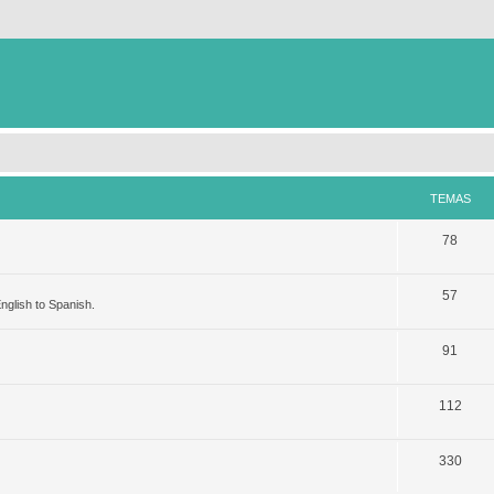
TEMAS
78
57
nglish to Spanish.
91
112
330