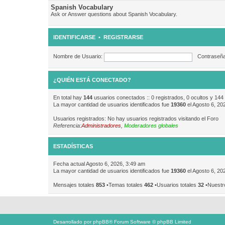
Spanish Vocabulary
Ask or Answer questions about Spanish Vocabulary.
IDENTIFICARSE
•
REGISTRARSE
Nombre de Usuario:
Contraseña
¿QUIÉN ESTÁ CONECTADO?
En total hay
144
usuarios conectados :: 0 registrados, 0 ocultos y 144
La mayor cantidad de usuarios identificados fue
19360
el Agosto 6, 20
Usuarios registrados: No hay usuarios registrados visitando el Foro
Referencia:
Administradores
,
Moderadores globales
ESTADÍSTICAS
Fecha actual Agosto 6, 2026, 3:49 am
La mayor cantidad de usuarios identificados fue
19360
el Agosto 6, 20
Mensajes totales
853
•Temas totales
462
•Usuarios totales
32
•Nuestr
Desarrollado por
phpBB
® Forum Software © phpBB Limited