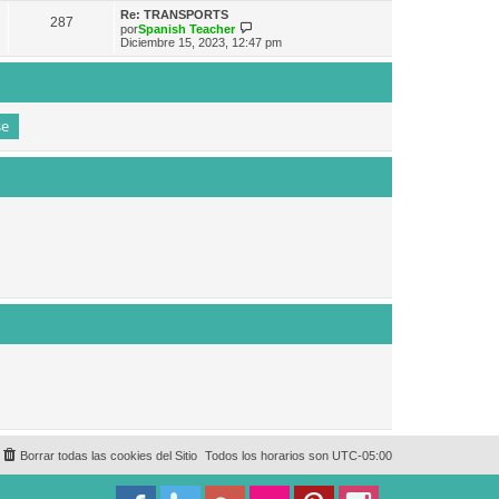
e
n
m
ú
Re: TRANSPORTS
s
287
o
l
V
por
Spanish Teacher
a
m
t
e
Diciembre 15, 2023, 12:47 pm
j
e
i
r
e
n
m
ú
s
o
l
a
m
t
j
e
i
e
n
m
s
o
a
m
j
e
e
n
s
a
j
e
Borrar todas las cookies del Sitio
Todos los horarios son
UTC-05:00