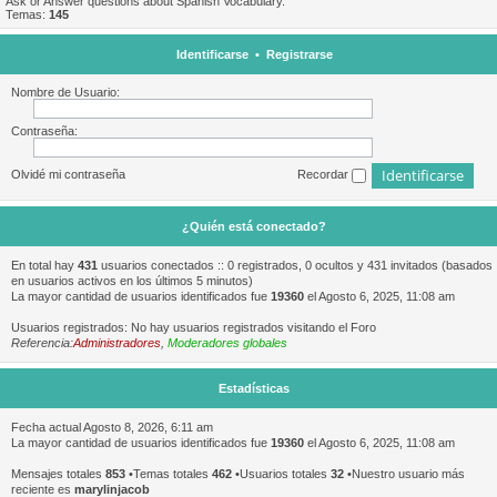
Ask or Answer questions about Spanish Vocabulary.
Temas:
145
Identificarse
•
Registrarse
Nombre de Usuario:
Contraseña:
Olvidé mi contraseña
Recordar
¿Quién está conectado?
En total hay
431
usuarios conectados :: 0 registrados, 0 ocultos y 431 invitados (basados
en usuarios activos en los últimos 5 minutos)
La mayor cantidad de usuarios identificados fue
19360
el Agosto 6, 2025, 11:08 am
Usuarios registrados: No hay usuarios registrados visitando el Foro
Referencia:
Administradores
,
Moderadores globales
Estadísticas
Fecha actual Agosto 8, 2026, 6:11 am
La mayor cantidad de usuarios identificados fue
19360
el Agosto 6, 2025, 11:08 am
Mensajes totales
853
•Temas totales
462
•Usuarios totales
32
•Nuestro usuario más
reciente es
marylinjacob