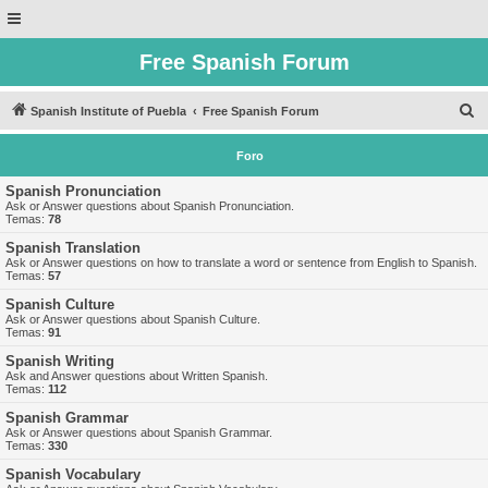
Free Spanish Forum
B
Spanish Institute of Puebla
Free Spanish Forum
u
Foro
s
c
Spanish Pronunciation
Ask or Answer questions about Spanish Pronunciation.
a
Temas:
78
r
Spanish Translation
Ask or Answer questions on how to translate a word or sentence from English to Spanish.
Temas:
57
Spanish Culture
Ask or Answer questions about Spanish Culture.
Temas:
91
Spanish Writing
Ask and Answer questions about Written Spanish.
Temas:
112
Spanish Grammar
Ask or Answer questions about Spanish Grammar.
Temas:
330
Spanish Vocabulary