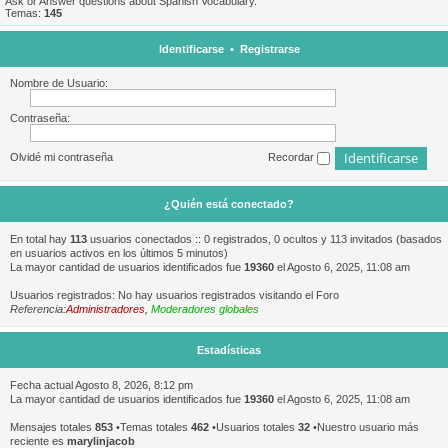
Ask or Answer questions about Spanish Vocabulary.
Temas:
145
Identificarse
•
Registrarse
Nombre de Usuario:
Contraseña:
Olvidé mi contraseña
Recordar
¿Quién está conectado?
En total hay
113
usuarios conectados :: 0 registrados, 0 ocultos y 113 invitados (basados
en usuarios activos en los últimos 5 minutos)
La mayor cantidad de usuarios identificados fue
19360
el Agosto 6, 2025, 11:08 am
Usuarios registrados: No hay usuarios registrados visitando el Foro
Referencia:
Administradores
,
Moderadores globales
Estadísticas
Fecha actual Agosto 8, 2026, 8:12 pm
La mayor cantidad de usuarios identificados fue
19360
el Agosto 6, 2025, 11:08 am
Mensajes totales
853
•Temas totales
462
•Usuarios totales
32
•Nuestro usuario más
reciente es
marylinjacob