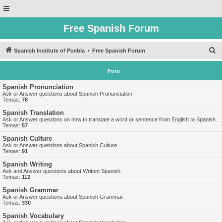
Free Spanish Forum
B
Spanish Institute of Puebla
Free Spanish Forum
u
Foro
s
c
Spanish Pronunciation
Ask or Answer questions about Spanish Pronunciation.
a
Temas:
78
r
Spanish Translation
Ask or Answer questions on how to translate a word or sentence from English to Spanish.
Temas:
57
Spanish Culture
Ask or Answer questions about Spanish Culture.
Temas:
91
Spanish Writing
Ask and Answer questions about Written Spanish.
Temas:
112
Spanish Grammar
Ask or Answer questions about Spanish Grammar.
Temas:
330
Spanish Vocabulary