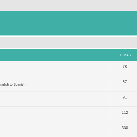
TEMAS
78
57
nglish to Spanish.
91
112
330