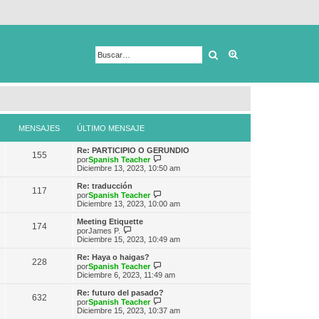
Buscar
Búsqueda avanza
MENSAJES
ÚLTIMO MENSAJE
Re: PARTICIPIO O GERUNDIO
155
V
por
Spanish Teacher
e
Diciembre 13, 2023, 10:50 am
r
ú
Re: traducción
117
l
V
por
Spanish Teacher
t
e
Diciembre 13, 2023, 10:00 am
i
r
m
ú
Meeting Etiquette
174
o
l
V
por
James P.
m
t
e
Diciembre 15, 2023, 10:49 am
e
i
r
n
m
ú
Re: Haya o haigas?
s
228
o
l
V
por
Spanish Teacher
a
m
t
e
Diciembre 6, 2023, 11:49 am
j
e
i
r
e
n
m
ú
Re: futuro del pasado?
s
632
o
l
V
por
Spanish Teacher
a
m
t
e
Diciembre 15, 2023, 10:37 am
j
e
i
r