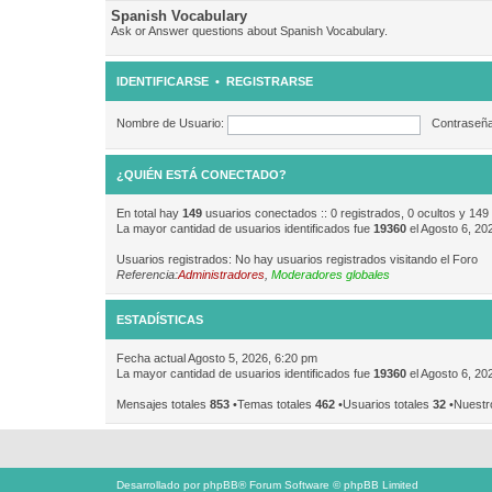
Spanish Vocabulary
Ask or Answer questions about Spanish Vocabulary.
IDENTIFICARSE
•
REGISTRARSE
Nombre de Usuario:
Contraseña
¿QUIÉN ESTÁ CONECTADO?
En total hay
149
usuarios conectados :: 0 registrados, 0 ocultos y 149
La mayor cantidad de usuarios identificados fue
19360
el Agosto 6, 20
Usuarios registrados: No hay usuarios registrados visitando el Foro
Referencia:
Administradores
,
Moderadores globales
ESTADÍSTICAS
Fecha actual Agosto 5, 2026, 6:20 pm
La mayor cantidad de usuarios identificados fue
19360
el Agosto 6, 20
Mensajes totales
853
•Temas totales
462
•Usuarios totales
32
•Nuestr
Desarrollado por
phpBB
® Forum Software © phpBB Limited