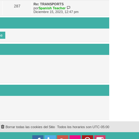
e
n
m
ú
Re: TRANSPORTS
s
287
o
l
V
por
Spanish Teacher
a
m
t
e
Diciembre 15, 2023, 12:47 pm
j
e
i
r
e
n
m
ú
s
o
l
a
m
t
j
e
i
e
n
m
s
o
a
m
j
e
e
n
s
a
j
e
Borrar todas las cookies del Sitio
Todos los horarios son
UTC-05:00