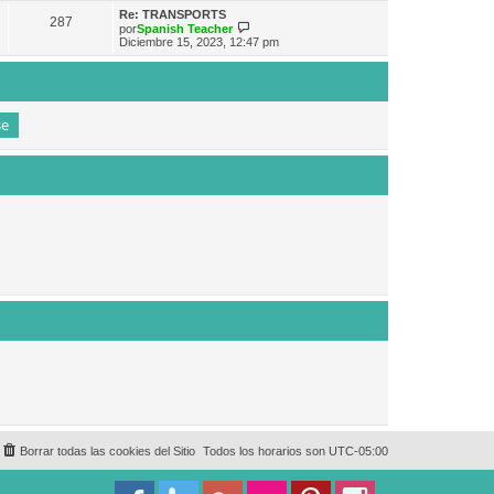
e
n
m
ú
Re: TRANSPORTS
s
287
o
l
V
por
Spanish Teacher
a
m
t
e
Diciembre 15, 2023, 12:47 pm
j
e
i
r
e
n
m
ú
s
o
l
a
m
t
j
e
i
e
n
m
s
o
a
m
j
e
e
n
s
a
j
e
Borrar todas las cookies del Sitio
Todos los horarios son
UTC-05:00