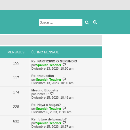
Buscar
Búsqueda avanza
MENSAJES
ÚLTIMO MENSAJE
Re: PARTICIPIO O GERUNDIO
155
V
por
Spanish Teacher
e
Diciembre 13, 2023, 10:50 am
r
ú
Re: traducción
117
l
V
por
Spanish Teacher
t
e
Diciembre 13, 2023, 10:00 am
i
r
m
ú
Meeting Etiquette
174
o
l
V
por
James P.
m
t
e
Diciembre 15, 2023, 10:49 am
e
i
r
n
m
ú
Re: Haya o haigas?
s
228
o
l
V
por
Spanish Teacher
a
m
t
e
Diciembre 6, 2023, 11:49 am
j
e
i
r
e
n
m
ú
Re: futuro del pasado?
s
632
o
l
V
por
Spanish Teacher
a
m
t
e
Diciembre 15, 2023, 10:37 am
j
e
i
r