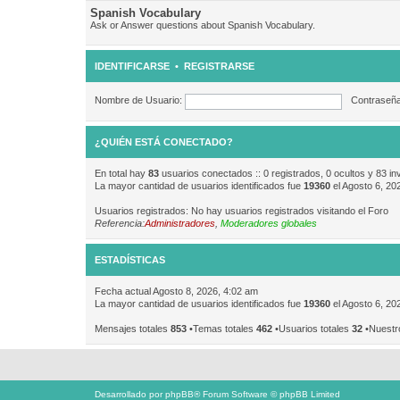
Spanish Vocabulary
Ask or Answer questions about Spanish Vocabulary.
IDENTIFICARSE
•
REGISTRARSE
Nombre de Usuario:
Contraseña
¿QUIÉN ESTÁ CONECTADO?
En total hay
83
usuarios conectados :: 0 registrados, 0 ocultos y 83 in
La mayor cantidad de usuarios identificados fue
19360
el Agosto 6, 20
Usuarios registrados: No hay usuarios registrados visitando el Foro
Referencia:
Administradores
,
Moderadores globales
ESTADÍSTICAS
Fecha actual Agosto 8, 2026, 4:02 am
La mayor cantidad de usuarios identificados fue
19360
el Agosto 6, 20
Mensajes totales
853
•Temas totales
462
•Usuarios totales
32
•Nuestr
Desarrollado por
phpBB
® Forum Software © phpBB Limited