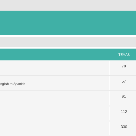
TEMAS
78
57
nglish to Spanish.
91
112
330