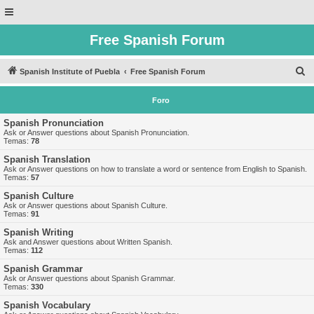
Free Spanish Forum
B
Spanish Institute of Puebla
Free Spanish Forum
u
Foro
s
c
Spanish Pronunciation
Ask or Answer questions about Spanish Pronunciation.
a
Temas:
78
r
Spanish Translation
Ask or Answer questions on how to translate a word or sentence from English to Spanish.
Temas:
57
Spanish Culture
Ask or Answer questions about Spanish Culture.
Temas:
91
Spanish Writing
Ask and Answer questions about Written Spanish.
Temas:
112
Spanish Grammar
Ask or Answer questions about Spanish Grammar.
Temas:
330
Spanish Vocabulary