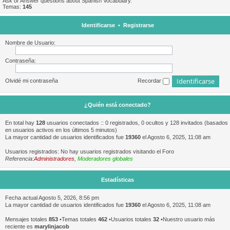
Ask or Answer questions about Spanish Vocabulary.
Temas:
145
Identificarse
•
Registrarse
Nombre de Usuario:
Contraseña:
Olvidé mi contraseña
Recordar
¿Quién está conectado?
En total hay
128
usuarios conectados :: 0 registrados, 0 ocultos y 128 invitados (basados
en usuarios activos en los últimos 5 minutos)
La mayor cantidad de usuarios identificados fue
19360
el Agosto 6, 2025, 11:08 am
Usuarios registrados: No hay usuarios registrados visitando el Foro
Referencia:
Administradores
,
Moderadores globales
Estadísticas
Fecha actual Agosto 5, 2026, 8:56 pm
La mayor cantidad de usuarios identificados fue
19360
el Agosto 6, 2025, 11:08 am
Mensajes totales
853
•Temas totales
462
•Usuarios totales
32
•Nuestro usuario más
reciente es
marylinjacob