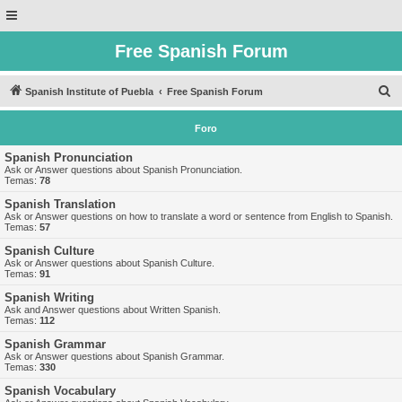
Free Spanish Forum
B
Spanish Institute of Puebla
Free Spanish Forum
u
Foro
s
c
Spanish Pronunciation
Ask or Answer questions about Spanish Pronunciation.
a
Temas:
78
r
Spanish Translation
Ask or Answer questions on how to translate a word or sentence from English to Spanish.
Temas:
57
Spanish Culture
Ask or Answer questions about Spanish Culture.
Temas:
91
Spanish Writing
Ask and Answer questions about Written Spanish.
Temas:
112
Spanish Grammar
Ask or Answer questions about Spanish Grammar.
Temas:
330
Spanish Vocabulary