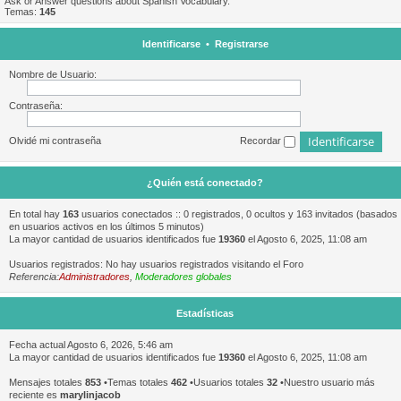
Ask or Answer questions about Spanish Vocabulary.
Temas:
145
Identificarse
•
Registrarse
Nombre de Usuario:
Contraseña:
Olvidé mi contraseña
Recordar
¿Quién está conectado?
En total hay
163
usuarios conectados :: 0 registrados, 0 ocultos y 163 invitados (basados
en usuarios activos en los últimos 5 minutos)
La mayor cantidad de usuarios identificados fue
19360
el Agosto 6, 2025, 11:08 am
Usuarios registrados: No hay usuarios registrados visitando el Foro
Referencia:
Administradores
,
Moderadores globales
Estadísticas
Fecha actual Agosto 6, 2026, 5:46 am
La mayor cantidad de usuarios identificados fue
19360
el Agosto 6, 2025, 11:08 am
Mensajes totales
853
•Temas totales
462
•Usuarios totales
32
•Nuestro usuario más
reciente es
marylinjacob