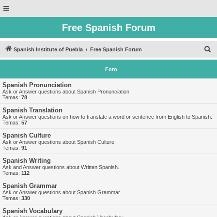
Free Spanish Forum
B
Spanish Institute of Puebla
Free Spanish Forum
u
Foro
s
c
Spanish Pronunciation
Ask or Answer questions about Spanish Pronunciation.
a
Temas:
78
r
Spanish Translation
Ask or Answer questions on how to translate a word or sentence from English to Spanish.
Temas:
57
Spanish Culture
Ask or Answer questions about Spanish Culture.
Temas:
91
Spanish Writing
Ask and Answer questions about Written Spanish.
Temas:
112
Spanish Grammar
Ask or Answer questions about Spanish Grammar.
Temas:
330
Spanish Vocabulary