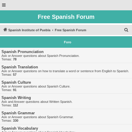
Free Spanish Forum
B
Spanish Institute of Puebla
Free Spanish Forum
u
Foro
s
c
Spanish Pronunciation
Ask or Answer questions about Spanish Pronunciation.
a
Temas:
78
r
Spanish Translation
Ask or Answer questions on how to translate a word or sentence from English to Spanish.
Temas:
57
Spanish Culture
Ask or Answer questions about Spanish Culture.
Temas:
91
Spanish Writing
Ask and Answer questions about Written Spanish.
Temas:
112
Spanish Grammar
Ask or Answer questions about Spanish Grammar.
Temas:
330
Spanish Vocabulary