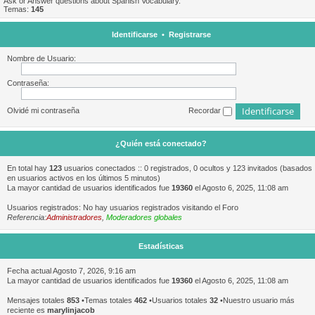
Ask or Answer questions about Spanish Vocabulary.
Temas:
145
Identificarse
•
Registrarse
Nombre de Usuario:
Contraseña:
Olvidé mi contraseña
Recordar
¿Quién está conectado?
En total hay
123
usuarios conectados :: 0 registrados, 0 ocultos y 123 invitados (basados
en usuarios activos en los últimos 5 minutos)
La mayor cantidad de usuarios identificados fue
19360
el Agosto 6, 2025, 11:08 am
Usuarios registrados: No hay usuarios registrados visitando el Foro
Referencia:
Administradores
,
Moderadores globales
Estadísticas
Fecha actual Agosto 7, 2026, 9:16 am
La mayor cantidad de usuarios identificados fue
19360
el Agosto 6, 2025, 11:08 am
Mensajes totales
853
•Temas totales
462
•Usuarios totales
32
•Nuestro usuario más
reciente es
marylinjacob