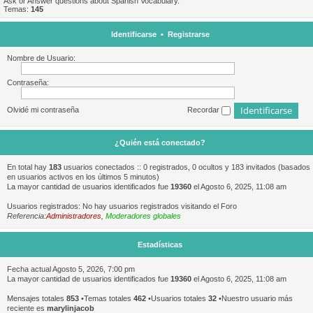
Ask or Answer questions about Spanish Vocabulary.
Temas:
145
Identificarse
•
Registrarse
Nombre de Usuario:
Contraseña:
Olvidé mi contraseña
Recordar
¿Quién está conectado?
En total hay
183
usuarios conectados :: 0 registrados, 0 ocultos y 183 invitados (basados
en usuarios activos en los últimos 5 minutos)
La mayor cantidad de usuarios identificados fue
19360
el Agosto 6, 2025, 11:08 am
Usuarios registrados: No hay usuarios registrados visitando el Foro
Referencia:
Administradores
,
Moderadores globales
Estadísticas
Fecha actual Agosto 5, 2026, 7:00 pm
La mayor cantidad de usuarios identificados fue
19360
el Agosto 6, 2025, 11:08 am
Mensajes totales
853
•Temas totales
462
•Usuarios totales
32
•Nuestro usuario más
reciente es
marylinjacob