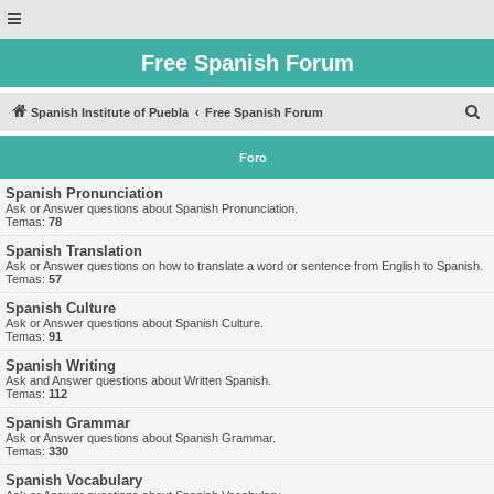
Free Spanish Forum
B
Spanish Institute of Puebla
Free Spanish Forum
u
Foro
s
c
Spanish Pronunciation
Ask or Answer questions about Spanish Pronunciation.
a
Temas:
78
r
Spanish Translation
Ask or Answer questions on how to translate a word or sentence from English to Spanish.
Temas:
57
Spanish Culture
Ask or Answer questions about Spanish Culture.
Temas:
91
Spanish Writing
Ask and Answer questions about Written Spanish.
Temas:
112
Spanish Grammar
Ask or Answer questions about Spanish Grammar.
Temas:
330
Spanish Vocabulary