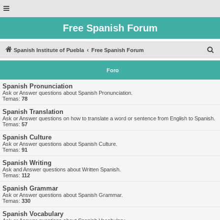
Free Spanish Forum
B
Spanish Institute of Puebla
Free Spanish Forum
u
Foro
s
c
Spanish Pronunciation
Ask or Answer questions about Spanish Pronunciation.
a
Temas:
78
r
Spanish Translation
Ask or Answer questions on how to translate a word or sentence from English to Spanish.
Temas:
57
Spanish Culture
Ask or Answer questions about Spanish Culture.
Temas:
91
Spanish Writing
Ask and Answer questions about Written Spanish.
Temas:
112
Spanish Grammar
Ask or Answer questions about Spanish Grammar.
Temas:
330
Spanish Vocabulary