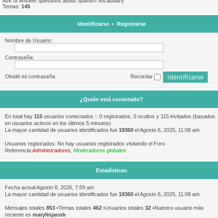
Ask or Answer questions about Spanish Vocabulary.
Temas:
145
Identificarse
•
Registrarse
Nombre de Usuario:
Contraseña:
Olvidé mi contraseña
Recordar
¿Quién está conectado?
En total hay
115
usuarios conectados :: 0 registrados, 0 ocultos y 115 invitados (basados
en usuarios activos en los últimos 5 minutos)
La mayor cantidad de usuarios identificados fue
19360
el Agosto 6, 2025, 11:08 am
Usuarios registrados: No hay usuarios registrados visitando el Foro
Referencia:
Administradores
,
Moderadores globales
Estadísticas
Fecha actual Agosto 8, 2026, 7:59 am
La mayor cantidad de usuarios identificados fue
19360
el Agosto 6, 2025, 11:08 am
Mensajes totales
853
•Temas totales
462
•Usuarios totales
32
•Nuestro usuario más
reciente es
marylinjacob