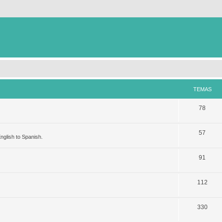
TEMAS
78
57
nglish to Spanish.
91
112
330