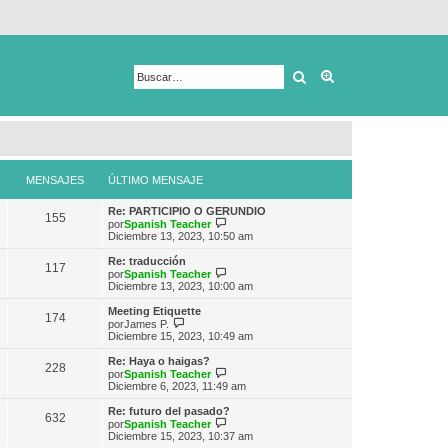
Buscar
Búsqueda avanza
MENSAJES
ÚLTIMO MENSAJE
Re: PARTICIPIO O GERUNDIO
155
V
por
Spanish Teacher
e
Diciembre 13, 2023, 10:50 am
r
ú
Re: traducción
117
l
V
por
Spanish Teacher
t
e
Diciembre 13, 2023, 10:00 am
i
r
m
ú
Meeting Etiquette
174
o
l
V
por
James P.
m
t
e
Diciembre 15, 2023, 10:49 am
e
i
r
n
m
ú
Re: Haya o haigas?
s
228
o
l
V
por
Spanish Teacher
a
m
t
e
Diciembre 6, 2023, 11:49 am
j
e
i
r
e
n
m
ú
Re: futuro del pasado?
s
632
o
l
V
por
Spanish Teacher
a
m
t
e
Diciembre 15, 2023, 10:37 am
j
e
i
r