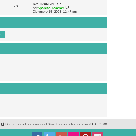
e
n
m
ú
Re: TRANSPORTS
s
287
o
l
V
por
Spanish Teacher
a
m
t
e
Diciembre 15, 2023, 12:47 pm
j
e
i
r
e
n
m
ú
s
o
l
a
m
t
j
e
i
e
n
m
s
o
a
m
j
e
e
n
s
a
j
e
Borrar todas las cookies del Sitio
Todos los horarios son
UTC-05:00