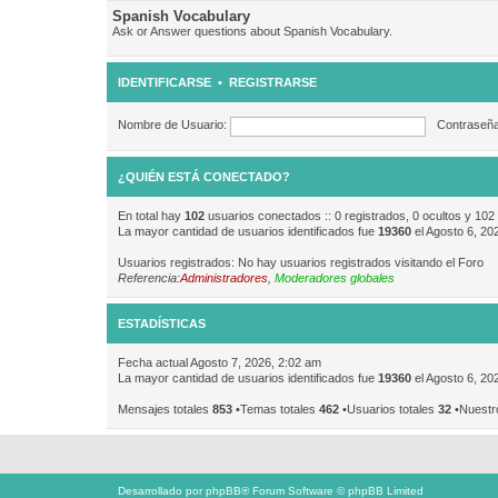
Spanish Vocabulary
Ask or Answer questions about Spanish Vocabulary.
IDENTIFICARSE
•
REGISTRARSE
Nombre de Usuario:
Contraseña
¿QUIÉN ESTÁ CONECTADO?
En total hay
102
usuarios conectados :: 0 registrados, 0 ocultos y 102
La mayor cantidad de usuarios identificados fue
19360
el Agosto 6, 20
Usuarios registrados: No hay usuarios registrados visitando el Foro
Referencia:
Administradores
,
Moderadores globales
ESTADÍSTICAS
Fecha actual Agosto 7, 2026, 2:02 am
La mayor cantidad de usuarios identificados fue
19360
el Agosto 6, 20
Mensajes totales
853
•Temas totales
462
•Usuarios totales
32
•Nuestr
Desarrollado por
phpBB
® Forum Software © phpBB Limited