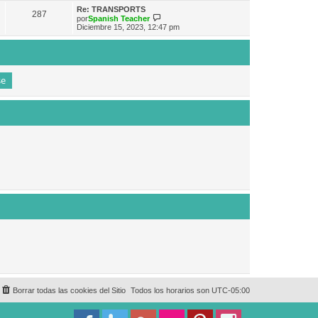
e
n
m
ú
Re: TRANSPORTS
s
287
o
l
V
por
Spanish Teacher
a
m
t
e
Diciembre 15, 2023, 12:47 pm
j
e
i
r
e
n
m
ú
s
o
l
a
m
t
j
e
i
e
n
m
s
o
a
m
j
e
e
n
s
a
j
e
Borrar todas las cookies del Sitio
Todos los horarios son
UTC-05:00