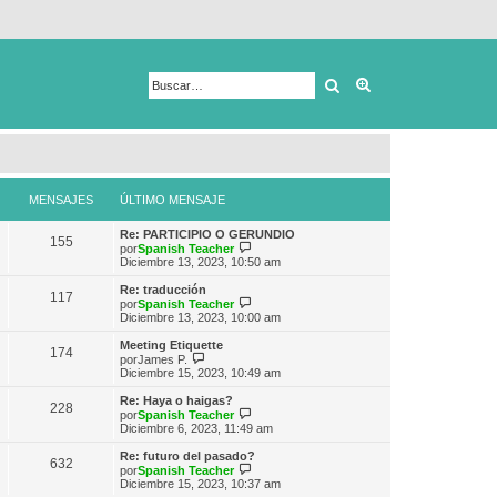
Buscar
Búsqueda avanza
MENSAJES
ÚLTIMO MENSAJE
Re: PARTICIPIO O GERUNDIO
155
V
por
Spanish Teacher
e
Diciembre 13, 2023, 10:50 am
r
ú
Re: traducción
117
l
V
por
Spanish Teacher
t
e
Diciembre 13, 2023, 10:00 am
i
r
m
ú
Meeting Etiquette
174
o
l
V
por
James P.
m
t
e
Diciembre 15, 2023, 10:49 am
e
i
r
n
m
ú
Re: Haya o haigas?
s
228
o
l
V
por
Spanish Teacher
a
m
t
e
Diciembre 6, 2023, 11:49 am
j
e
i
r
e
n
m
ú
Re: futuro del pasado?
s
632
o
l
V
por
Spanish Teacher
a
m
t
e
Diciembre 15, 2023, 10:37 am
j
e
i
r