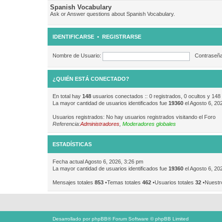
Spanish Vocabulary
Ask or Answer questions about Spanish Vocabulary.
IDENTIFICARSE
•
REGISTRARSE
Nombre de Usuario:
Contraseña
¿QUIÉN ESTÁ CONECTADO?
En total hay
148
usuarios conectados :: 0 registrados, 0 ocultos y 148
La mayor cantidad de usuarios identificados fue
19360
el Agosto 6, 20
Usuarios registrados: No hay usuarios registrados visitando el Foro
Referencia:
Administradores
,
Moderadores globales
ESTADÍSTICAS
Fecha actual Agosto 6, 2026, 3:26 pm
La mayor cantidad de usuarios identificados fue
19360
el Agosto 6, 20
Mensajes totales
853
•Temas totales
462
•Usuarios totales
32
•Nuestr
Desarrollado por
phpBB
® Forum Software © phpBB Limited