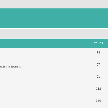
TEMAS
78
57
nglish to Spanish.
91
112
330