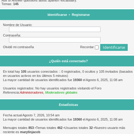
Ask or Answer questions about Spanish Vocabulary.
Temas:
145
Identificarse
•
Registrarse
Nombre de Usuario:
Contraseña:
Olvidé mi contraseña
Recordar
¿Quién está conectado?
En total hay
105
usuarios conectados :: 0 registrados, 0 ocultos y 105 invitados (basados
en usuarios activos en los últimos 5 minutos)
La mayor cantidad de usuarios identificados fue
19360
el Agosto 6, 2025, 11:08 am
Usuarios registrados: No hay usuarios registrados visitando el Foro
Referencia:
Administradores
,
Moderadores globales
Estadísticas
Fecha actual Agosto 7, 2026, 10:54 am
La mayor cantidad de usuarios identificados fue
19360
el Agosto 6, 2025, 11:08 am
Mensajes totales
853
•Temas totales
462
•Usuarios totales
32
•Nuestro usuario más
reciente es
marylinjacob