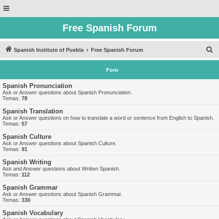
Free Spanish Forum
B
Spanish Institute of Puebla
Free Spanish Forum
u
Foro
s
c
Spanish Pronunciation
Ask or Answer questions about Spanish Pronunciation.
a
Temas:
78
r
Spanish Translation
Ask or Answer questions on how to translate a word or sentence from English to Spanish.
Temas:
57
Spanish Culture
Ask or Answer questions about Spanish Culture.
Temas:
91
Spanish Writing
Ask and Answer questions about Written Spanish.
Temas:
112
Spanish Grammar
Ask or Answer questions about Spanish Grammar.
Temas:
330
Spanish Vocabulary