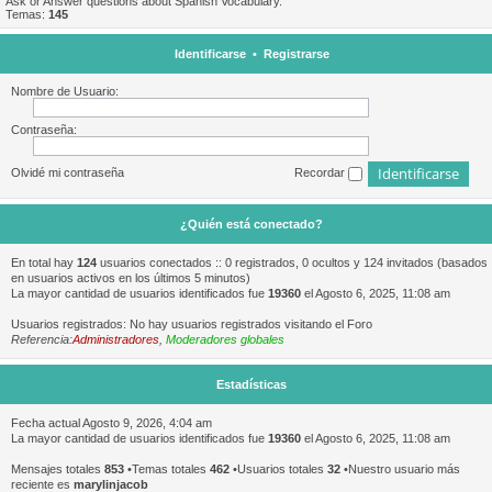
Ask or Answer questions about Spanish Vocabulary.
Temas:
145
Identificarse
•
Registrarse
Nombre de Usuario:
Contraseña:
Olvidé mi contraseña
Recordar
¿Quién está conectado?
En total hay
124
usuarios conectados :: 0 registrados, 0 ocultos y 124 invitados (basados
en usuarios activos en los últimos 5 minutos)
La mayor cantidad de usuarios identificados fue
19360
el Agosto 6, 2025, 11:08 am
Usuarios registrados: No hay usuarios registrados visitando el Foro
Referencia:
Administradores
,
Moderadores globales
Estadísticas
Fecha actual Agosto 9, 2026, 4:04 am
La mayor cantidad de usuarios identificados fue
19360
el Agosto 6, 2025, 11:08 am
Mensajes totales
853
•Temas totales
462
•Usuarios totales
32
•Nuestro usuario más
reciente es
marylinjacob