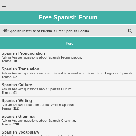
Free Spanish Forum
B
Spanish Institute of Puebla
Free Spanish Forum
u
Foro
s
c
Spanish Pronunciation
Ask or Answer questions about Spanish Pronunciation.
a
Temas:
78
r
Spanish Translation
Ask or Answer questions on how to translate a word or sentence from English to Spanish.
Temas:
57
Spanish Culture
Ask or Answer questions about Spanish Culture.
Temas:
91
Spanish Writing
Ask and Answer questions about Written Spanish.
Temas:
112
Spanish Grammar
Ask or Answer questions about Spanish Grammar.
Temas:
330
Spanish Vocabulary