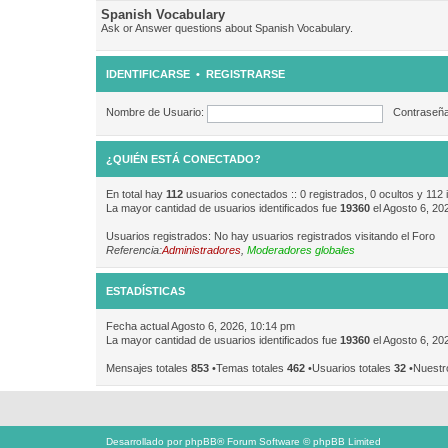
Spanish Vocabulary
Ask or Answer questions about Spanish Vocabulary.
IDENTIFICARSE
•
REGISTRARSE
Nombre de Usuario:
Contraseña
¿QUIÉN ESTÁ CONECTADO?
En total hay
112
usuarios conectados :: 0 registrados, 0 ocultos y 112 
La mayor cantidad de usuarios identificados fue
19360
el Agosto 6, 20
Usuarios registrados: No hay usuarios registrados visitando el Foro
Referencia:
Administradores
,
Moderadores globales
ESTADÍSTICAS
Fecha actual Agosto 6, 2026, 10:14 pm
La mayor cantidad de usuarios identificados fue
19360
el Agosto 6, 20
Mensajes totales
853
•Temas totales
462
•Usuarios totales
32
•Nuestr
Desarrollado por
phpBB
® Forum Software © phpBB Limited