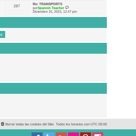
e
n
m
ú
Re: TRANSPORTS
s
287
o
l
V
por
Spanish Teacher
a
m
t
e
Diciembre 15, 2023, 12:47 pm
j
e
i
r
e
n
m
ú
s
o
l
a
m
t
j
e
i
e
n
m
s
o
a
m
j
e
e
n
s
a
j
e
Borrar todas las cookies del Sitio
Todos los horarios son
UTC-05:00