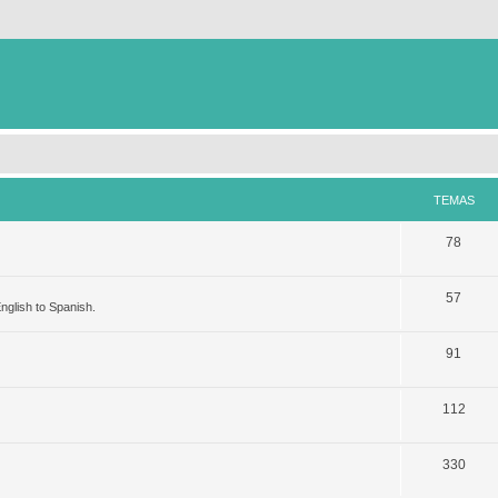
TEMAS
78
57
nglish to Spanish.
91
112
330