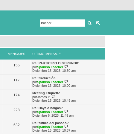
Buscar
Búsqueda avanza
MENSAJES
ÚLTIMO MENSAJE
Re: PARTICIPIO O GERUNDIO
155
V
por
Spanish Teacher
e
Diciembre 13, 2023, 10:50 am
r
ú
Re: traducción
117
l
V
por
Spanish Teacher
t
e
Diciembre 13, 2023, 10:00 am
i
r
m
ú
Meeting Etiquette
174
o
l
V
por
James P.
m
t
e
Diciembre 15, 2023, 10:49 am
e
i
r
n
m
ú
Re: Haya o haigas?
s
228
o
l
V
por
Spanish Teacher
a
m
t
e
Diciembre 6, 2023, 11:49 am
j
e
i
r
e
n
m
ú
Re: futuro del pasado?
s
632
o
l
V
por
Spanish Teacher
a
m
t
e
Diciembre 15, 2023, 10:37 am
j
e
i
r