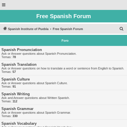
Free Spanish Forum
B
Spanish Institute of Puebla
Free Spanish Forum
u
Foro
s
c
Spanish Pronunciation
Ask or Answer questions about Spanish Pronunciation.
a
Temas:
78
r
Spanish Translation
Ask or Answer questions on how to translate a word or sentence from English to Spanish.
Temas:
57
Spanish Culture
Ask or Answer questions about Spanish Culture.
Temas:
91
Spanish Writing
Ask and Answer questions about Written Spanish.
Temas:
112
Spanish Grammar
Ask or Answer questions about Spanish Grammar.
Temas:
330
Spanish Vocabulary