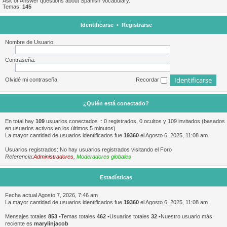
Ask or Answer questions about Spanish Vocabulary.
Temas:
145
Identificarse
•
Registrarse
Nombre de Usuario:
Contraseña:
Olvidé mi contraseña
Recordar
¿Quién está conectado?
En total hay
109
usuarios conectados :: 0 registrados, 0 ocultos y 109 invitados (basados
en usuarios activos en los últimos 5 minutos)
La mayor cantidad de usuarios identificados fue
19360
el Agosto 6, 2025, 11:08 am
Usuarios registrados: No hay usuarios registrados visitando el Foro
Referencia:
Administradores
,
Moderadores globales
Estadísticas
Fecha actual Agosto 7, 2026, 7:46 am
La mayor cantidad de usuarios identificados fue
19360
el Agosto 6, 2025, 11:08 am
Mensajes totales
853
•Temas totales
462
•Usuarios totales
32
•Nuestro usuario más
reciente es
marylinjacob