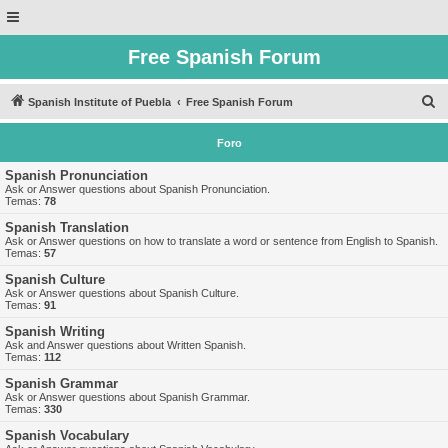
Free Spanish Forum
B
Spanish Institute of Puebla
Free Spanish Forum
u
Foro
s
c
Spanish Pronunciation
Ask or Answer questions about Spanish Pronunciation.
a
Temas:
78
r
Spanish Translation
Ask or Answer questions on how to translate a word or sentence from English to Spanish.
Temas:
57
Spanish Culture
Ask or Answer questions about Spanish Culture.
Temas:
91
Spanish Writing
Ask and Answer questions about Written Spanish.
Temas:
112
Spanish Grammar
Ask or Answer questions about Spanish Grammar.
Temas:
330
Spanish Vocabulary