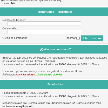
Ask or Answer questions about Spanish Vocabulary.
Temas:
145
Identificarse
•
Registrarse
Nombre de Usuario:
Contraseña:
Olvidé mi contraseña
Recordar
¿Quién está conectado?
En total hay
124
usuarios conectados :: 0 registrados, 0 ocultos y 124 invitados (basados
en usuarios activos en los últimos 5 minutos)
La mayor cantidad de usuarios identificados fue
19360
el Agosto 6, 2025, 11:08 am
Usuarios registrados: No hay usuarios registrados visitando el Foro
Referencia:
Administradores
,
Moderadores globales
Estadísticas
Fecha actual Agosto 9, 2026, 10:02 pm
La mayor cantidad de usuarios identificados fue
19360
el Agosto 6, 2025, 11:08 am
Mensajes totales
853
•Temas totales
462
•Usuarios totales
32
•Nuestro usuario más
reciente es
marylinjacob