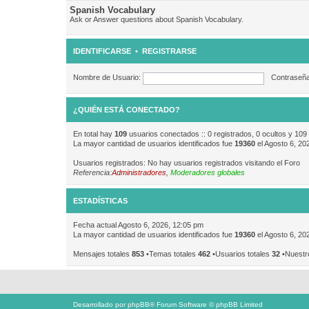
Spanish Vocabulary
Ask or Answer questions about Spanish Vocabulary.
IDENTIFICARSE
•
REGISTRARSE
Nombre de Usuario:
Contraseña
¿QUIÉN ESTÁ CONECTADO?
En total hay
109
usuarios conectados :: 0 registrados, 0 ocultos y 109
La mayor cantidad de usuarios identificados fue
19360
el Agosto 6, 20
Usuarios registrados: No hay usuarios registrados visitando el Foro
Referencia:
Administradores
,
Moderadores globales
ESTADÍSTICAS
Fecha actual Agosto 6, 2026, 12:05 pm
La mayor cantidad de usuarios identificados fue
19360
el Agosto 6, 20
Mensajes totales
853
•Temas totales
462
•Usuarios totales
32
•Nuestr
Desarrollado por
phpBB
® Forum Software © phpBB Limited