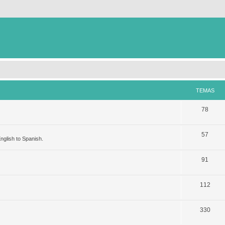
TEMAS
78
57
nglish to Spanish.
91
112
330