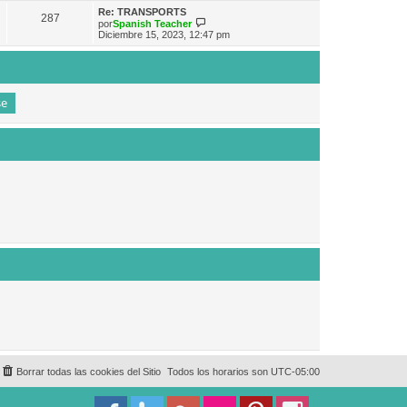
e
n
m
ú
Re: TRANSPORTS
s
287
o
l
V
por
Spanish Teacher
a
m
t
e
Diciembre 15, 2023, 12:47 pm
j
e
i
r
e
n
m
ú
s
o
l
a
m
t
j
e
i
e
n
m
s
o
a
m
j
e
e
n
s
a
j
e
Borrar todas las cookies del Sitio
Todos los horarios son
UTC-05:00