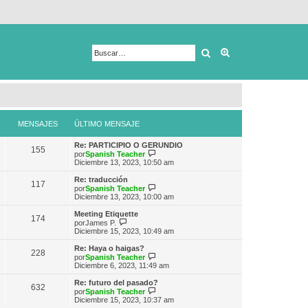
Buscar
Búsqueda avanza
MENSAJES
ÚLTIMO MENSAJE
Re: PARTICIPIO O GERUNDIO
155
V
por
Spanish Teacher
e
Diciembre 13, 2023, 10:50 am
r
ú
Re: traducción
117
l
V
por
Spanish Teacher
t
e
Diciembre 13, 2023, 10:00 am
i
r
m
ú
Meeting Etiquette
174
o
l
V
por
James P.
m
t
e
Diciembre 15, 2023, 10:49 am
e
i
r
n
m
ú
Re: Haya o haigas?
s
228
o
l
V
por
Spanish Teacher
a
m
t
e
Diciembre 6, 2023, 11:49 am
j
e
i
r
e
n
m
ú
Re: futuro del pasado?
s
632
o
l
V
por
Spanish Teacher
a
m
t
e
Diciembre 15, 2023, 10:37 am
j
e
i
r