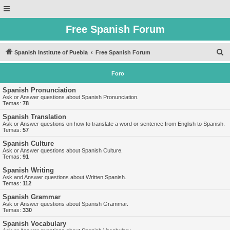
Free Spanish Forum
B
Spanish Institute of Puebla
Free Spanish Forum
u
Foro
s
c
Spanish Pronunciation
Ask or Answer questions about Spanish Pronunciation.
a
Temas:
78
r
Spanish Translation
Ask or Answer questions on how to translate a word or sentence from English to Spanish.
Temas:
57
Spanish Culture
Ask or Answer questions about Spanish Culture.
Temas:
91
Spanish Writing
Ask and Answer questions about Written Spanish.
Temas:
112
Spanish Grammar
Ask or Answer questions about Spanish Grammar.
Temas:
330
Spanish Vocabulary