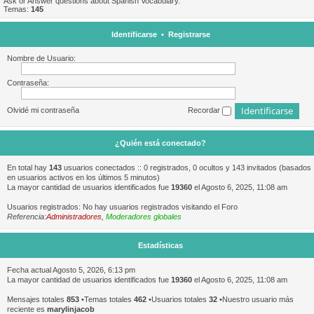
Ask or Answer questions about Spanish Vocabulary.
Temas:
145
Identificarse
•
Registrarse
Nombre de Usuario:
Contraseña:
Olvidé mi contraseña
Recordar
¿Quién está conectado?
En total hay
143
usuarios conectados :: 0 registrados, 0 ocultos y 143 invitados (basados
en usuarios activos en los últimos 5 minutos)
La mayor cantidad de usuarios identificados fue
19360
el Agosto 6, 2025, 11:08 am
Usuarios registrados: No hay usuarios registrados visitando el Foro
Referencia:
Administradores
,
Moderadores globales
Estadísticas
Fecha actual Agosto 5, 2026, 6:13 pm
La mayor cantidad de usuarios identificados fue
19360
el Agosto 6, 2025, 11:08 am
Mensajes totales
853
•Temas totales
462
•Usuarios totales
32
•Nuestro usuario más
reciente es
marylinjacob