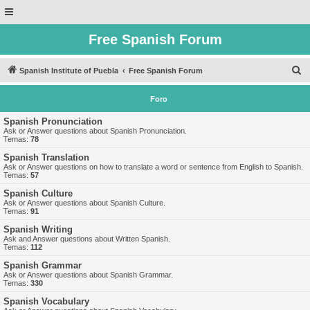
Free Spanish Forum
B
Spanish Institute of Puebla
Free Spanish Forum
u
Foro
s
c
Spanish Pronunciation
Ask or Answer questions about Spanish Pronunciation.
a
Temas:
78
r
Spanish Translation
Ask or Answer questions on how to translate a word or sentence from English to Spanish.
Temas:
57
Spanish Culture
Ask or Answer questions about Spanish Culture.
Temas:
91
Spanish Writing
Ask and Answer questions about Written Spanish.
Temas:
112
Spanish Grammar
Ask or Answer questions about Spanish Grammar.
Temas:
330
Spanish Vocabulary