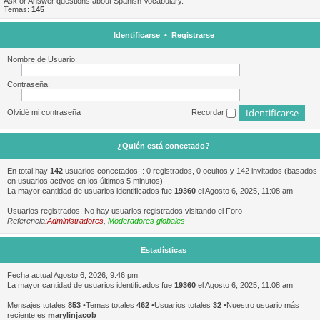
Ask or Answer questions about Spanish Vocabulary.
Temas:
145
Identificarse
•
Registrarse
Nombre de Usuario:
Contraseña:
Olvidé mi contraseña
Recordar
¿Quién está conectado?
En total hay
142
usuarios conectados :: 0 registrados, 0 ocultos y 142 invitados (basados
en usuarios activos en los últimos 5 minutos)
La mayor cantidad de usuarios identificados fue
19360
el Agosto 6, 2025, 11:08 am
Usuarios registrados: No hay usuarios registrados visitando el Foro
Referencia:
Administradores
,
Moderadores globales
Estadísticas
Fecha actual Agosto 6, 2026, 9:46 pm
La mayor cantidad de usuarios identificados fue
19360
el Agosto 6, 2025, 11:08 am
Mensajes totales
853
•Temas totales
462
•Usuarios totales
32
•Nuestro usuario más
reciente es
marylinjacob