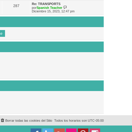
e
n
m
ú
Re: TRANSPORTS
s
287
o
l
V
por
Spanish Teacher
a
m
t
e
Diciembre 15, 2023, 12:47 pm
j
e
i
r
e
n
m
ú
s
o
l
a
m
t
j
e
i
e
n
m
s
o
a
m
j
e
e
n
s
a
j
e
Borrar todas las cookies del Sitio
Todos los horarios son
UTC-05:00