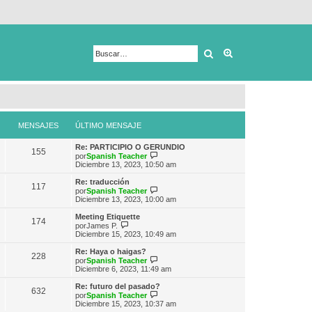
Buscar
Búsqueda avanza
MENSAJES
ÚLTIMO MENSAJE
Re: PARTICIPIO O GERUNDIO
155
V
por
Spanish Teacher
e
Diciembre 13, 2023, 10:50 am
r
ú
Re: traducción
117
l
V
por
Spanish Teacher
t
e
Diciembre 13, 2023, 10:00 am
i
r
m
ú
Meeting Etiquette
174
o
l
V
por
James P.
m
t
e
Diciembre 15, 2023, 10:49 am
e
i
r
n
m
ú
Re: Haya o haigas?
s
228
o
l
V
por
Spanish Teacher
a
m
t
e
Diciembre 6, 2023, 11:49 am
j
e
i
r
e
n
m
ú
Re: futuro del pasado?
s
632
o
l
V
por
Spanish Teacher
a
m
t
e
Diciembre 15, 2023, 10:37 am
j
e
i
r