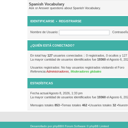
Spanish Vocabulary
Ask or Answer questions about Spanish Vocabulary.
IDENTIFICARSE
•
REGISTRARSE
Nombre de Usuario:
Contraseña
¿QUIÉN ESTÁ CONECTADO?
En total hay
127
usuarios conectados :: 0 registrados, 0 ocultos y 127
La mayor cantidad de usuarios identificados fue
19360
el Agosto 6, 20
Usuarios registrados: No hay usuarios registrados visitando el Foro
Referencia:
Administradores
,
Moderadores globales
ESTADÍSTICAS
Fecha actual Agosto 8, 2026, 1:33 pm
La mayor cantidad de usuarios identificados fue
19360
el Agosto 6, 20
Mensajes totales
853
•Temas totales
462
•Usuarios totales
32
•Nuestr
Desarrollado por
phpBB
® Forum Software © phpBB Limited