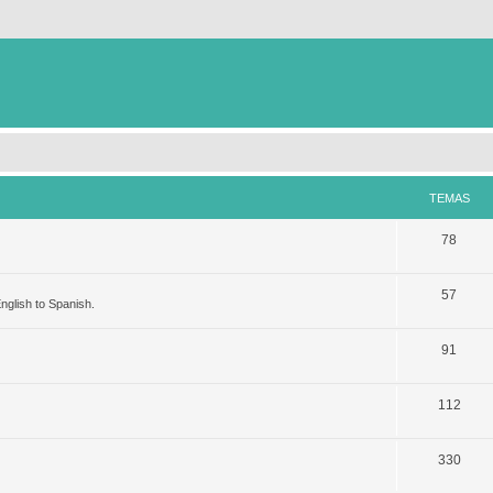
TEMAS
78
57
nglish to Spanish.
91
112
330