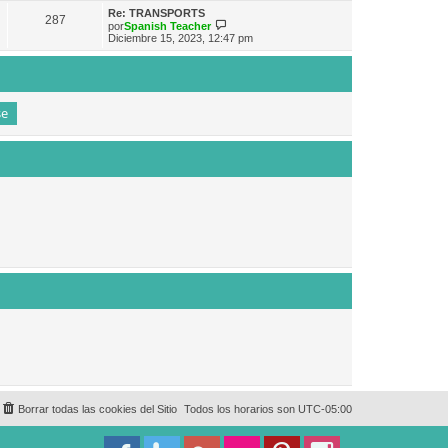
e
n
m
ú
Re: TRANSPORTS
s
287
o
l
V
por
Spanish Teacher
a
m
t
e
Diciembre 15, 2023, 12:47 pm
j
e
i
r
e
n
m
ú
s
o
l
a
m
t
j
e
i
e
n
m
s
o
a
m
j
e
e
n
s
a
j
e
Borrar todas las cookies del Sitio
Todos los horarios son
UTC-05:00