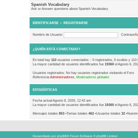
Spanish Vocabulary
Ask or Answer questions about Spanish Vocabulary.
IDENTIFICARSE
•
REGISTRARSE
Nombre de Usuario:
Contraseña
¿QUIÉN ESTÁ CONECTADO?
En total hay
110
usuarios conectados :: 0 registrados, 0 ocultos y 110 
La mayor cantidad de usuarios identificados fue
19360
el Agosto 6, 20
Usuarios registrados: No hay usuarios registrados visitando el Foro
Referencia:
Administradores
,
Moderadores globales
ESTADÍSTICAS
Fecha actual Agosto 8, 2026, 12:42 am
La mayor cantidad de usuarios identificados fue
19360
el Agosto 6, 20
Mensajes totales
853
•Temas totales
462
•Usuarios totales
32
•Nuestr
Desarrollado por
phpBB
® Forum Software © phpBB Limited