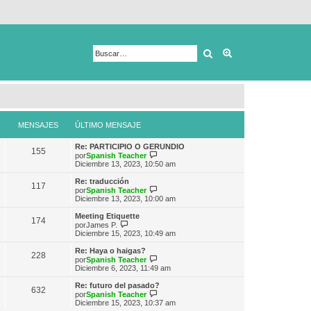
Buscar
Búsqueda avanza
MENSAJES
ÚLTIMO MENSAJE
Re: PARTICIPIO O GERUNDIO
155
V
por
Spanish Teacher
e
Diciembre 13, 2023, 10:50 am
r
ú
Re: traducción
117
l
V
por
Spanish Teacher
t
e
Diciembre 13, 2023, 10:00 am
i
r
m
ú
Meeting Etiquette
174
o
l
V
por
James P.
m
t
e
Diciembre 15, 2023, 10:49 am
e
i
r
n
m
ú
Re: Haya o haigas?
s
228
o
l
V
por
Spanish Teacher
a
m
t
e
Diciembre 6, 2023, 11:49 am
j
e
i
r
e
n
m
ú
Re: futuro del pasado?
s
632
o
l
V
por
Spanish Teacher
a
m
t
e
Diciembre 15, 2023, 10:37 am
j
e
i
r