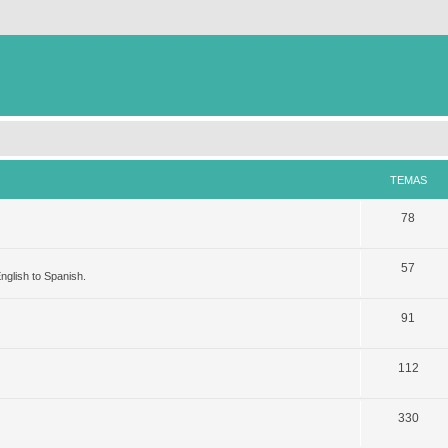
TEMAS
78
57
nglish to Spanish.
91
112
330