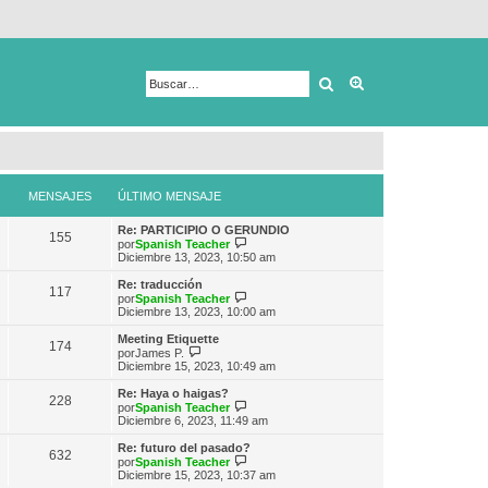
Buscar
Búsqueda avanza
MENSAJES
ÚLTIMO MENSAJE
Re: PARTICIPIO O GERUNDIO
155
V
por
Spanish Teacher
e
Diciembre 13, 2023, 10:50 am
r
ú
Re: traducción
117
l
V
por
Spanish Teacher
t
e
Diciembre 13, 2023, 10:00 am
i
r
m
ú
Meeting Etiquette
174
o
l
V
por
James P.
m
t
e
Diciembre 15, 2023, 10:49 am
e
i
r
n
m
ú
Re: Haya o haigas?
s
228
o
l
V
por
Spanish Teacher
a
m
t
e
Diciembre 6, 2023, 11:49 am
j
e
i
r
e
n
m
ú
Re: futuro del pasado?
s
632
o
l
V
por
Spanish Teacher
a
m
t
e
Diciembre 15, 2023, 10:37 am
j
e
i
r