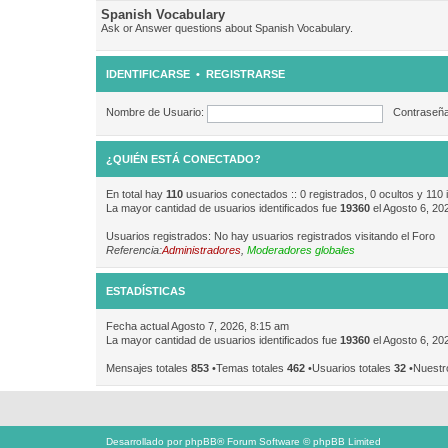
Spanish Vocabulary
Ask or Answer questions about Spanish Vocabulary.
IDENTIFICARSE
•
REGISTRARSE
Nombre de Usuario:
Contraseña
¿QUIÉN ESTÁ CONECTADO?
En total hay
110
usuarios conectados :: 0 registrados, 0 ocultos y 110 
La mayor cantidad de usuarios identificados fue
19360
el Agosto 6, 20
Usuarios registrados: No hay usuarios registrados visitando el Foro
Referencia:
Administradores
,
Moderadores globales
ESTADÍSTICAS
Fecha actual Agosto 7, 2026, 8:15 am
La mayor cantidad de usuarios identificados fue
19360
el Agosto 6, 20
Mensajes totales
853
•Temas totales
462
•Usuarios totales
32
•Nuestr
Desarrollado por
phpBB
® Forum Software © phpBB Limited