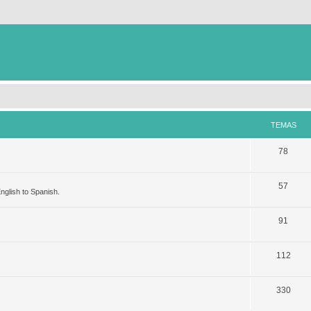
TEMAS
78
57
nglish to Spanish.
91
112
330