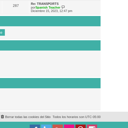
e
n
m
ú
Re: TRANSPORTS
s
287
o
l
V
por
Spanish Teacher
a
m
t
e
Diciembre 15, 2023, 12:47 pm
j
e
i
r
e
n
m
ú
s
o
l
a
m
t
j
e
i
e
n
m
s
o
a
m
j
e
e
n
s
a
j
e
Borrar todas las cookies del Sitio
Todos los horarios son
UTC-05:00