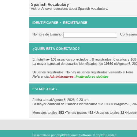
Spanish Vocabulary
Ask or Answer questions about Spanish Vocabulary.
IDENTIFICARSE
•
REGISTRARSE
Nombre de Usuario:
Contraseña
¿QUIÉN ESTÁ CONECTADO?
En total hay
108
usuarios conectados :: 0 registrados, 0 ocultos y 108
La mayor cantidad de usuarios identificados fue
19360
el Agosto 6, 20
Usuarios registrados: No hay usuarios registrados visitando el Foro
Referencia:
Administradores
,
Moderadores globales
ESTADÍSTICAS
Fecha actual Agosto 8, 2026, 9:23 am
La mayor cantidad de usuarios identificados fue
19360
el Agosto 6, 20
Mensajes totales
853
•Temas totales
462
•Usuarios totales
32
•Nuestr
Desarrollado por
phpBB
® Forum Software © phpBB Limited