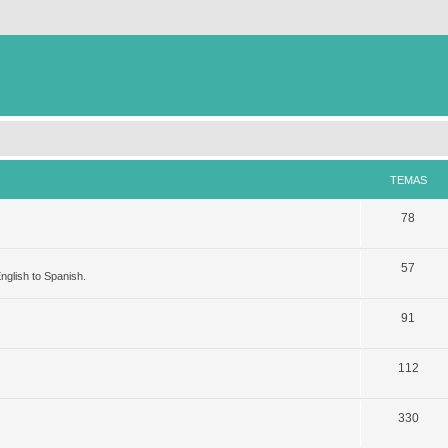
TEMAS
78
57
nglish to Spanish.
91
112
330