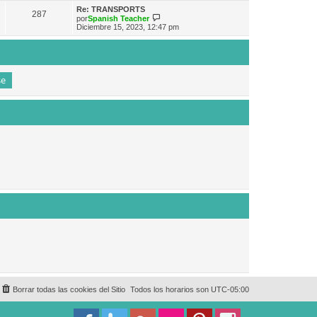
e
n
m
ú
Re: TRANSPORTS
s
287
o
l
V
por
Spanish Teacher
a
m
t
e
Diciembre 15, 2023, 12:47 pm
j
e
i
r
e
n
m
ú
s
o
l
a
m
t
j
e
i
e
n
m
s
o
a
m
j
e
e
n
s
a
j
e
Borrar todas las cookies del Sitio
Todos los horarios son
UTC-05:00