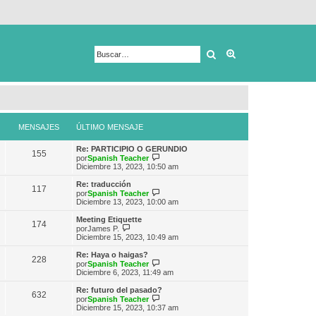
Buscar
Búsqueda avanza
MENSAJES
ÚLTIMO MENSAJE
Re: PARTICIPIO O GERUNDIO
155
V
por
Spanish Teacher
e
Diciembre 13, 2023, 10:50 am
r
ú
Re: traducción
117
l
V
por
Spanish Teacher
t
e
Diciembre 13, 2023, 10:00 am
i
r
m
ú
Meeting Etiquette
174
o
l
V
por
James P.
m
t
e
Diciembre 15, 2023, 10:49 am
e
i
r
n
m
ú
Re: Haya o haigas?
s
228
o
l
V
por
Spanish Teacher
a
m
t
e
Diciembre 6, 2023, 11:49 am
j
e
i
r
e
n
m
ú
Re: futuro del pasado?
s
632
o
l
V
por
Spanish Teacher
a
m
t
e
Diciembre 15, 2023, 10:37 am
j
e
i
r