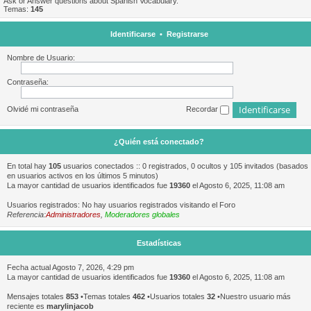
Ask or Answer questions about Spanish Vocabulary.
Temas:
145
Identificarse
•
Registrarse
Nombre de Usuario:
Contraseña:
Olvidé mi contraseña
Recordar
¿Quién está conectado?
En total hay
105
usuarios conectados :: 0 registrados, 0 ocultos y 105 invitados (basados
en usuarios activos en los últimos 5 minutos)
La mayor cantidad de usuarios identificados fue
19360
el Agosto 6, 2025, 11:08 am
Usuarios registrados: No hay usuarios registrados visitando el Foro
Referencia:
Administradores
,
Moderadores globales
Estadísticas
Fecha actual Agosto 7, 2026, 4:29 pm
La mayor cantidad de usuarios identificados fue
19360
el Agosto 6, 2025, 11:08 am
Mensajes totales
853
•Temas totales
462
•Usuarios totales
32
•Nuestro usuario más
reciente es
marylinjacob