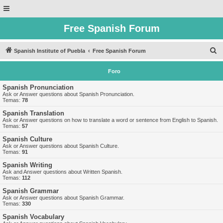
Free Spanish Forum
B
Spanish Institute of Puebla
Free Spanish Forum
u
Foro
s
c
Spanish Pronunciation
Ask or Answer questions about Spanish Pronunciation.
a
Temas:
78
r
Spanish Translation
Ask or Answer questions on how to translate a word or sentence from English to Spanish.
Temas:
57
Spanish Culture
Ask or Answer questions about Spanish Culture.
Temas:
91
Spanish Writing
Ask and Answer questions about Written Spanish.
Temas:
112
Spanish Grammar
Ask or Answer questions about Spanish Grammar.
Temas:
330
Spanish Vocabulary