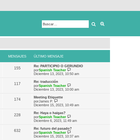
Buscar
Búsqueda avanza
MENSAJES
ÚLTIMO MENSAJE
Re: PARTICIPIO O GERUNDIO
155
V
por
Spanish Teacher
e
Diciembre 13, 2023, 10:50 am
r
ú
Re: traducción
117
l
V
por
Spanish Teacher
t
e
Diciembre 13, 2023, 10:00 am
i
r
m
ú
Meeting Etiquette
174
o
l
V
por
James P.
m
t
e
Diciembre 15, 2023, 10:49 am
e
i
r
n
m
ú
Re: Haya o haigas?
s
228
o
l
V
por
Spanish Teacher
a
m
t
e
Diciembre 6, 2023, 11:49 am
j
e
i
r
e
n
m
ú
Re: futuro del pasado?
s
632
o
l
V
por
Spanish Teacher
a
m
t
e
Diciembre 15, 2023, 10:37 am
j
e
i
r