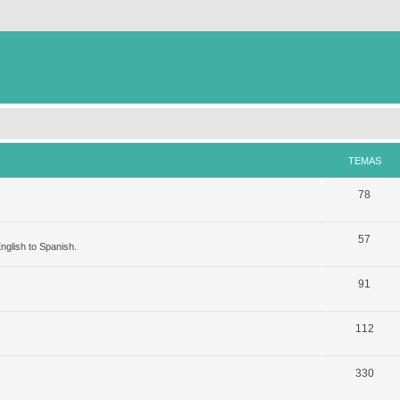
TEMAS
78
57
nglish to Spanish.
91
112
330