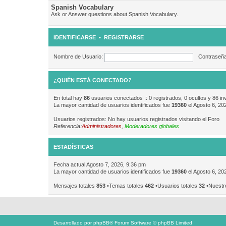
Spanish Vocabulary
Ask or Answer questions about Spanish Vocabulary.
IDENTIFICARSE
•
REGISTRARSE
Nombre de Usuario:
Contraseña
¿QUIÉN ESTÁ CONECTADO?
En total hay
86
usuarios conectados :: 0 registrados, 0 ocultos y 86 in
La mayor cantidad de usuarios identificados fue
19360
el Agosto 6, 20
Usuarios registrados: No hay usuarios registrados visitando el Foro
Referencia:
Administradores
,
Moderadores globales
ESTADÍSTICAS
Fecha actual Agosto 7, 2026, 9:36 pm
La mayor cantidad de usuarios identificados fue
19360
el Agosto 6, 20
Mensajes totales
853
•Temas totales
462
•Usuarios totales
32
•Nuestr
Desarrollado por
phpBB
® Forum Software © phpBB Limited