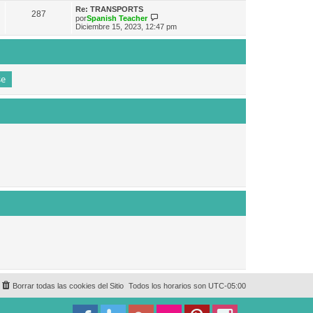
e
n
m
ú
Re: TRANSPORTS
s
287
o
l
V
por
Spanish Teacher
a
m
t
e
Diciembre 15, 2023, 12:47 pm
j
e
i
r
e
n
m
ú
s
o
l
a
m
t
j
e
i
e
n
m
s
o
a
m
j
e
e
n
s
a
j
e
Borrar todas las cookies del Sitio
Todos los horarios son
UTC-05:00