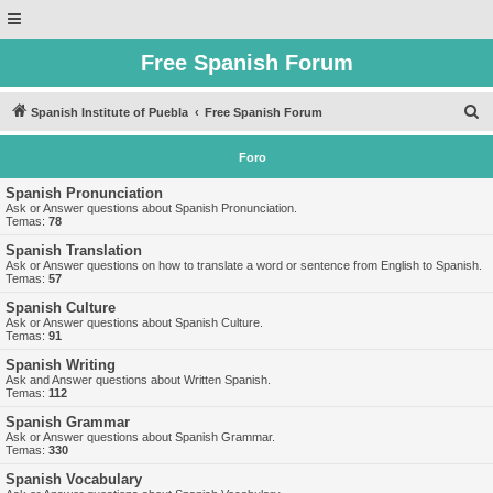
Free Spanish Forum
B
Spanish Institute of Puebla
Free Spanish Forum
u
Foro
s
c
Spanish Pronunciation
Ask or Answer questions about Spanish Pronunciation.
a
Temas:
78
r
Spanish Translation
Ask or Answer questions on how to translate a word or sentence from English to Spanish.
Temas:
57
Spanish Culture
Ask or Answer questions about Spanish Culture.
Temas:
91
Spanish Writing
Ask and Answer questions about Written Spanish.
Temas:
112
Spanish Grammar
Ask or Answer questions about Spanish Grammar.
Temas:
330
Spanish Vocabulary