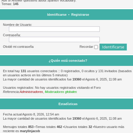
Ask or Answer questions about Spanish Vocabulary.
Temas:
145
Identificarse
•
Registrarse
Nombre de Usuario:
Contraseña:
Olvidé mi contraseña
Recordar
¿Quién está conectado?
En total hay
131
usuarios conectados :: 0 registrados, 0 ocultos y 131 invitados (basados
en usuarios activos en los últimos 5 minutos)
La mayor cantidad de usuarios identificados fue
19360
el Agosto 6, 2025, 11:08 am
Usuarios registrados: No hay usuarios registrados visitando el Foro
Referencia:
Administradores
,
Moderadores globales
Estadísticas
Fecha actual Agosto 8, 2026, 12:54 am
La mayor cantidad de usuarios identificados fue
19360
el Agosto 6, 2025, 11:08 am
Mensajes totales
853
•Temas totales
462
•Usuarios totales
32
•Nuestro usuario más
reciente es
marylinjacob