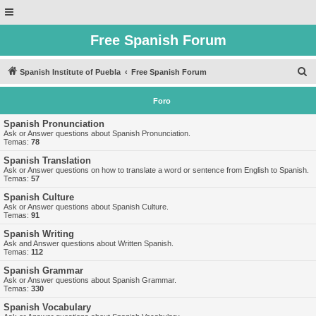
Free Spanish Forum
B
Spanish Institute of Puebla
Free Spanish Forum
u
Foro
s
c
Spanish Pronunciation
Ask or Answer questions about Spanish Pronunciation.
a
Temas:
78
r
Spanish Translation
Ask or Answer questions on how to translate a word or sentence from English to Spanish.
Temas:
57
Spanish Culture
Ask or Answer questions about Spanish Culture.
Temas:
91
Spanish Writing
Ask and Answer questions about Written Spanish.
Temas:
112
Spanish Grammar
Ask or Answer questions about Spanish Grammar.
Temas:
330
Spanish Vocabulary