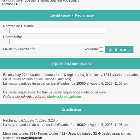
Ask or Answer questions about Spanish Vocabulary.
Temas:
145
Identificarse
•
Registrarse
Nombre de Usuario:
Contraseña:
Olvidé mi contraseña
Recordar
¿Quién está conectado?
En total hay
124
usuarios conectados :: 0 registrados, 0 ocultos y 124 invitados (basados
en usuarios activos en los últimos 5 minutos)
La mayor cantidad de usuarios identificados fue
19360
el Agosto 6, 2025, 11:08 am
Usuarios registrados: No hay usuarios registrados visitando el Foro
Referencia:
Administradores
,
Moderadores globales
Estadísticas
Fecha actual Agosto 7, 2026, 3:20 pm
La mayor cantidad de usuarios identificados fue
19360
el Agosto 6, 2025, 11:08 am
Mensajes totales
853
•Temas totales
462
•Usuarios totales
32
•Nuestro usuario más
reciente es
marylinjacob