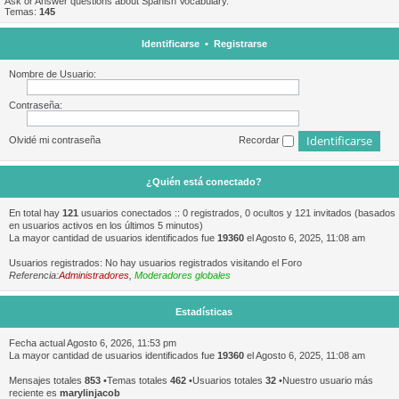
Ask or Answer questions about Spanish Vocabulary.
Temas:
145
Identificarse
•
Registrarse
Nombre de Usuario:
Contraseña:
Olvidé mi contraseña
Recordar
¿Quién está conectado?
En total hay
121
usuarios conectados :: 0 registrados, 0 ocultos y 121 invitados (basados
en usuarios activos en los últimos 5 minutos)
La mayor cantidad de usuarios identificados fue
19360
el Agosto 6, 2025, 11:08 am
Usuarios registrados: No hay usuarios registrados visitando el Foro
Referencia:
Administradores
,
Moderadores globales
Estadísticas
Fecha actual Agosto 6, 2026, 11:53 pm
La mayor cantidad de usuarios identificados fue
19360
el Agosto 6, 2025, 11:08 am
Mensajes totales
853
•Temas totales
462
•Usuarios totales
32
•Nuestro usuario más
reciente es
marylinjacob