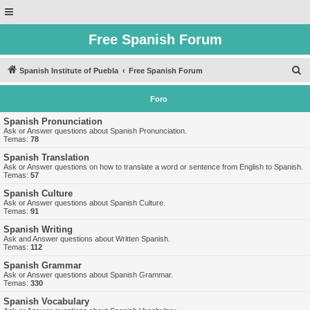
Free Spanish Forum
B
Spanish Institute of Puebla
Free Spanish Forum
u
Foro
s
c
Spanish Pronunciation
Ask or Answer questions about Spanish Pronunciation.
a
Temas:
78
r
Spanish Translation
Ask or Answer questions on how to translate a word or sentence from English to Spanish.
Temas:
57
Spanish Culture
Ask or Answer questions about Spanish Culture.
Temas:
91
Spanish Writing
Ask and Answer questions about Written Spanish.
Temas:
112
Spanish Grammar
Ask or Answer questions about Spanish Grammar.
Temas:
330
Spanish Vocabulary