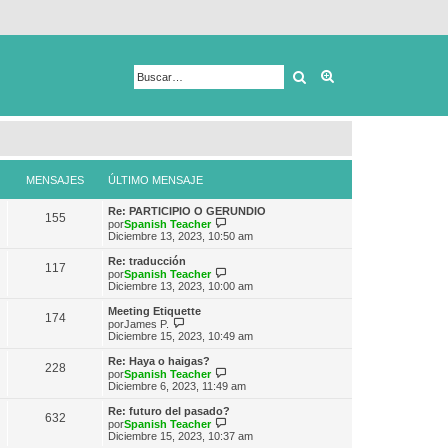
Buscar
Búsqueda avanza
MENSAJES
ÚLTIMO MENSAJE
Re: PARTICIPIO O GERUNDIO
155
V
por
Spanish Teacher
e
Diciembre 13, 2023, 10:50 am
r
ú
Re: traducción
117
l
V
por
Spanish Teacher
t
e
Diciembre 13, 2023, 10:00 am
i
r
m
ú
Meeting Etiquette
174
o
l
V
por
James P.
m
t
e
Diciembre 15, 2023, 10:49 am
e
i
r
n
m
ú
Re: Haya o haigas?
s
228
o
l
V
por
Spanish Teacher
a
m
t
e
Diciembre 6, 2023, 11:49 am
j
e
i
r
e
n
m
ú
Re: futuro del pasado?
s
632
o
l
V
por
Spanish Teacher
a
m
t
e
Diciembre 15, 2023, 10:37 am
j
e
i
r