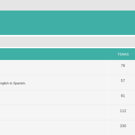
TEMAS
78
57
nglish to Spanish.
91
112
330