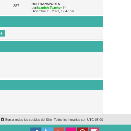
e
n
m
ú
Re: TRANSPORTS
s
287
o
l
V
por
Spanish Teacher
a
m
t
e
Diciembre 15, 2023, 12:47 pm
j
e
i
r
e
n
m
ú
s
o
l
a
m
t
j
e
i
e
n
m
s
o
a
m
j
e
e
n
s
a
j
e
Borrar todas las cookies del Sitio
Todos los horarios son
UTC-05:00