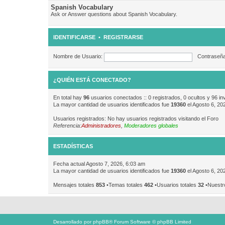
Spanish Vocabulary
Ask or Answer questions about Spanish Vocabulary.
IDENTIFICARSE
•
REGISTRARSE
Nombre de Usuario:
Contraseña
¿QUIÉN ESTÁ CONECTADO?
En total hay
96
usuarios conectados :: 0 registrados, 0 ocultos y 96 in
La mayor cantidad de usuarios identificados fue
19360
el Agosto 6, 20
Usuarios registrados: No hay usuarios registrados visitando el Foro
Referencia:
Administradores
,
Moderadores globales
ESTADÍSTICAS
Fecha actual Agosto 7, 2026, 6:03 am
La mayor cantidad de usuarios identificados fue
19360
el Agosto 6, 20
Mensajes totales
853
•Temas totales
462
•Usuarios totales
32
•Nuestr
Desarrollado por
phpBB
® Forum Software © phpBB Limited