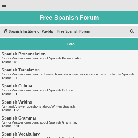
Free Spanish Forum
B
Spanish Institute of Puebla
Free Spanish Forum
u
Foro
s
c
Spanish Pronunciation
Ask or Answer questions about Spanish Pronunciation.
a
Temas:
78
r
Spanish Translation
Ask or Answer questions on how to translate a word or sentence from English to Spanish.
Temas:
57
Spanish Culture
Ask or Answer questions about Spanish Culture.
Temas:
91
Spanish Writing
Ask and Answer questions about Written Spanish.
Temas:
112
Spanish Grammar
Ask or Answer questions about Spanish Grammar.
Temas:
330
Spanish Vocabulary