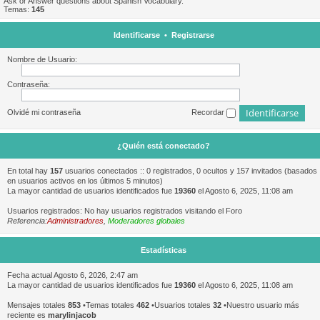
Ask or Answer questions about Spanish Vocabulary.
Temas:
145
Identificarse
•
Registrarse
Nombre de Usuario:
Contraseña:
Olvidé mi contraseña
Recordar
¿Quién está conectado?
En total hay
157
usuarios conectados :: 0 registrados, 0 ocultos y 157 invitados (basados
en usuarios activos en los últimos 5 minutos)
La mayor cantidad de usuarios identificados fue
19360
el Agosto 6, 2025, 11:08 am
Usuarios registrados: No hay usuarios registrados visitando el Foro
Referencia:
Administradores
,
Moderadores globales
Estadísticas
Fecha actual Agosto 6, 2026, 2:47 am
La mayor cantidad de usuarios identificados fue
19360
el Agosto 6, 2025, 11:08 am
Mensajes totales
853
•Temas totales
462
•Usuarios totales
32
•Nuestro usuario más
reciente es
marylinjacob