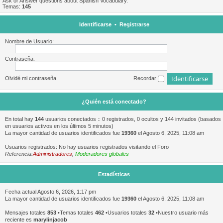
Ask or Answer questions about Spanish Vocabulary.
Temas:
145
Identificarse
•
Registrarse
Nombre de Usuario:
Contraseña:
Olvidé mi contraseña
Recordar
¿Quién está conectado?
En total hay
144
usuarios conectados :: 0 registrados, 0 ocultos y 144 invitados (basados
en usuarios activos en los últimos 5 minutos)
La mayor cantidad de usuarios identificados fue
19360
el Agosto 6, 2025, 11:08 am
Usuarios registrados: No hay usuarios registrados visitando el Foro
Referencia:
Administradores
,
Moderadores globales
Estadísticas
Fecha actual Agosto 6, 2026, 1:17 pm
La mayor cantidad de usuarios identificados fue
19360
el Agosto 6, 2025, 11:08 am
Mensajes totales
853
•Temas totales
462
•Usuarios totales
32
•Nuestro usuario más
reciente es
marylinjacob