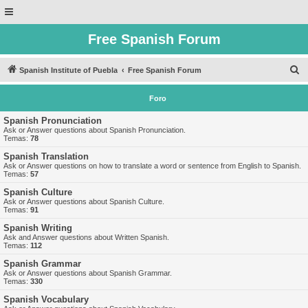
Free Spanish Forum
B
Spanish Institute of Puebla
Free Spanish Forum
u
Foro
s
c
Spanish Pronunciation
Ask or Answer questions about Spanish Pronunciation.
a
Temas:
78
r
Spanish Translation
Ask or Answer questions on how to translate a word or sentence from English to Spanish.
Temas:
57
Spanish Culture
Ask or Answer questions about Spanish Culture.
Temas:
91
Spanish Writing
Ask and Answer questions about Written Spanish.
Temas:
112
Spanish Grammar
Ask or Answer questions about Spanish Grammar.
Temas:
330
Spanish Vocabulary