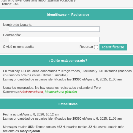
Ask or Answer questions about Spanish Vocabulary.
Temas:
145
Identificarse
•
Registrarse
Nombre de Usuario:
Contraseña:
Olvidé mi contraseña
Recordar
¿Quién está conectado?
En total hay
131
usuarios conectados :: 0 registrados, 0 ocultos y 131 invitados (basados
en usuarios activos en los últimos 5 minutos)
La mayor cantidad de usuarios identificados fue
19360
el Agosto 6, 2025, 11:08 am
Usuarios registrados: No hay usuarios registrados visitando el Foro
Referencia:
Administradores
,
Moderadores globales
Estadísticas
Fecha actual Agosto 8, 2026, 10:12 am
La mayor cantidad de usuarios identificados fue
19360
el Agosto 6, 2025, 11:08 am
Mensajes totales
853
•Temas totales
462
•Usuarios totales
32
•Nuestro usuario más
reciente es
marylinjacob