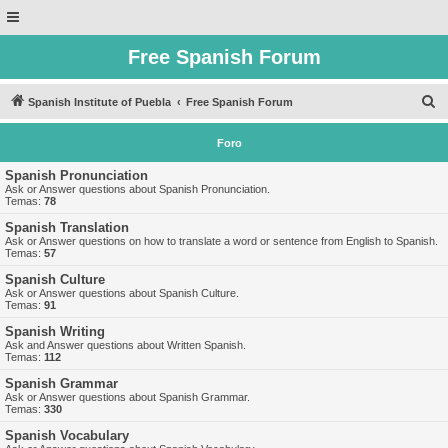
Free Spanish Forum
B
Spanish Institute of Puebla
Free Spanish Forum
u
Foro
s
c
Spanish Pronunciation
Ask or Answer questions about Spanish Pronunciation.
a
Temas:
78
r
Spanish Translation
Ask or Answer questions on how to translate a word or sentence from English to Spanish.
Temas:
57
Spanish Culture
Ask or Answer questions about Spanish Culture.
Temas:
91
Spanish Writing
Ask and Answer questions about Written Spanish.
Temas:
112
Spanish Grammar
Ask or Answer questions about Spanish Grammar.
Temas:
330
Spanish Vocabulary