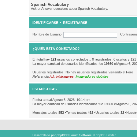
Spanish Vocabulary
Ask or Answer questions about Spanish Vocabulary.
IDENTIFICARSE
•
REGISTRARSE
Nombre de Usuario:
Contraseña
¿QUIÉN ESTÁ CONECTADO?
En total hay
121
usuarios conectados :: 0 registrados, 0 ocultos y 121
La mayor cantidad de usuarios identificados fue
19360
el Agosto 6, 20
Usuarios registrados: No hay usuarios registrados visitando el Foro
Referencia:
Administradores
,
Moderadores globales
ESTADÍSTICAS
Fecha actual Agosto 6, 2026, 10:14 pm
La mayor cantidad de usuarios identificados fue
19360
el Agosto 6, 20
Mensajes totales
853
•Temas totales
462
•Usuarios totales
32
•Nuestr
Desarrollado por
phpBB
® Forum Software © phpBB Limited