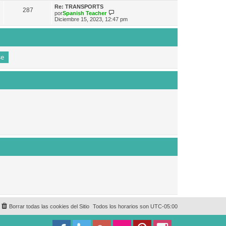
e
n
m
ú
Re: TRANSPORTS
s
287
o
l
V
por
Spanish Teacher
a
m
t
e
Diciembre 15, 2023, 12:47 pm
j
e
i
r
e
n
m
ú
s
o
l
a
m
t
j
e
i
e
n
m
s
o
a
m
j
e
e
n
s
a
j
e
Borrar todas las cookies del Sitio
Todos los horarios son
UTC-05:00