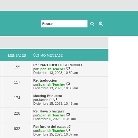
Buscar
Búsqueda avanza
MENSAJES
ÚLTIMO MENSAJE
Re: PARTICIPIO O GERUNDIO
155
V
por
Spanish Teacher
e
Diciembre 13, 2023, 10:50 am
r
ú
Re: traducción
117
l
V
por
Spanish Teacher
t
e
Diciembre 13, 2023, 10:00 am
i
r
m
ú
Meeting Etiquette
174
o
l
V
por
James P.
m
t
e
Diciembre 15, 2023, 10:49 am
e
i
r
n
m
ú
Re: Haya o haigas?
s
228
o
l
V
por
Spanish Teacher
a
m
t
e
Diciembre 6, 2023, 11:49 am
j
e
i
r
e
n
m
ú
Re: futuro del pasado?
s
632
o
l
V
por
Spanish Teacher
a
m
t
e
Diciembre 15, 2023, 10:37 am
j
e
i
r