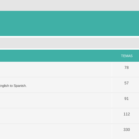
TEMAS
78
57
nglish to Spanish.
91
112
330