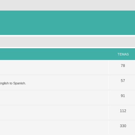
TEMAS
78
57
nglish to Spanish.
91
112
330