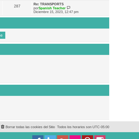
e
n
m
ú
Re: TRANSPORTS
s
287
o
l
V
por
Spanish Teacher
a
m
t
e
Diciembre 15, 2023, 12:47 pm
j
e
i
r
e
n
m
ú
s
o
l
a
m
t
j
e
i
e
n
m
s
o
a
m
j
e
e
n
s
a
j
e
Borrar todas las cookies del Sitio
Todos los horarios son
UTC-05:00