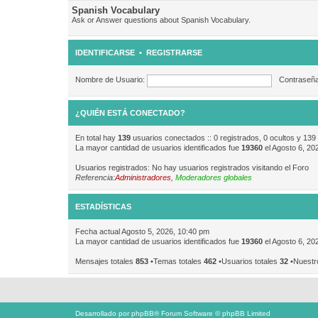
Spanish Vocabulary
Ask or Answer questions about Spanish Vocabulary.
IDENTIFICARSE
•
REGISTRARSE
Nombre de Usuario:
Contraseña
¿QUIÉN ESTÁ CONECTADO?
En total hay
139
usuarios conectados :: 0 registrados, 0 ocultos y 139
La mayor cantidad de usuarios identificados fue
19360
el Agosto 6, 20
Usuarios registrados: No hay usuarios registrados visitando el Foro
Referencia:
Administradores
,
Moderadores globales
ESTADÍSTICAS
Fecha actual Agosto 5, 2026, 10:40 pm
La mayor cantidad de usuarios identificados fue
19360
el Agosto 6, 20
Mensajes totales
853
•Temas totales
462
•Usuarios totales
32
•Nuestr
Desarrollado por
phpBB
® Forum Software © phpBB Limited