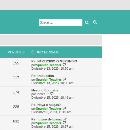
Buscar
Búsqueda avanza
MENSAJES
ÚLTIMO MENSAJE
Re: PARTICIPIO O GERUNDIO
155
V
por
Spanish Teacher
e
Diciembre 13, 2023, 10:50 am
r
ú
Re: traducción
117
l
V
por
Spanish Teacher
t
e
Diciembre 13, 2023, 10:00 am
i
r
m
ú
Meeting Etiquette
174
o
l
V
por
James P.
m
t
e
Diciembre 15, 2023, 10:49 am
e
i
r
n
m
ú
Re: Haya o haigas?
s
228
o
l
V
por
Spanish Teacher
a
m
t
e
Diciembre 6, 2023, 11:49 am
j
e
i
r
e
n
m
ú
Re: futuro del pasado?
s
632
o
l
V
por
Spanish Teacher
a
m
t
e
Diciembre 15, 2023, 10:37 am
j
e
i
r