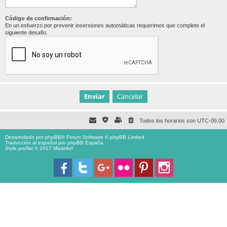
Código de confirmación:
En un esfuerzo por prevenir insersiones automáticas requerimos que complete el
siguiente desafio.
Todos los horarios son
UTC-05:00
Desarrollado por
phpBB
® Forum Software © phpBB Limited
Traducción al español por
phpBB España
Style proflat © 2017
Mazeltof