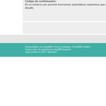
Código de confirmación:
En un esfuerzo por prevenir insersiones automáticas requerimos que c
desafio.
Desarrollado por
phpBB
® Forum Software © phpBB Limited
Traducción al español por
phpBB España
Style proflat © 2017
Mazeltof