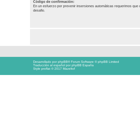
Código de confirmación:
En un esfuerzo por prevenir insersiones automáticas requerimos que c
desafio.
Desarrollado por
phpBB
® Forum Software © phpBB Limited
Traducción al español por
phpBB España
Style proflat © 2017
Mazeltof