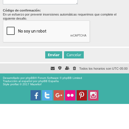
Código de confirmación:
En un esfuerzo por prevenir insersiones automáticas requerimos que complete el
siguiente desafio.
Todos los horarios son
UTC-05:00
Desarrollado por
phpBB
® Forum Software © phpBB Limited
Traducción al español por
phpBB España
Style proflat © 2017
Mazeltof