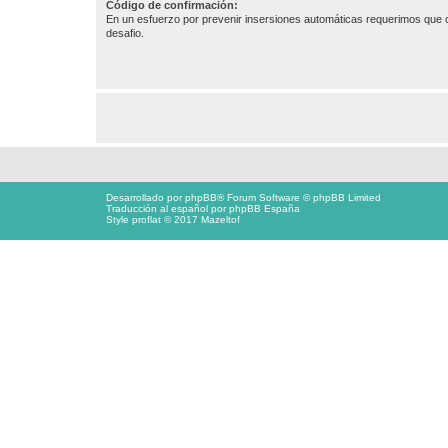
Código de confirmación:
En un esfuerzo por prevenir insersiones automáticas requerimos que c
desafio.
Desarrollado por
phpBB
® Forum Software © phpBB Limited
Traducción al español por
phpBB España
Style proflat © 2017
Mazeltof