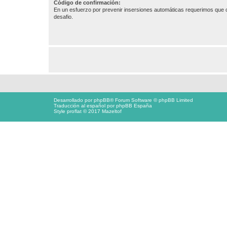
Código de confirmación:
En un esfuerzo por prevenir insersiones automáticas requerimos que c
desafio.
Desarrollado por
phpBB
® Forum Software © phpBB Limited
Traducción al español por
phpBB España
Style proflat © 2017
Mazeltof