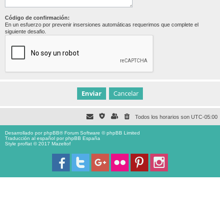
Código de confirmación:
En un esfuerzo por prevenir insersiones automáticas requerimos que complete el
siguiente desafio.
Todos los horarios son
UTC-05:00
Desarrollado por
phpBB
® Forum Software © phpBB Limited
Traducción al español por
phpBB España
Style proflat © 2017
Mazeltof